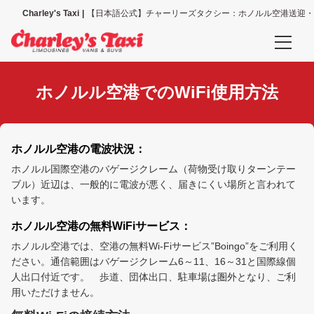
Charley's Taxi
【日本語公式】チャーリーズタクシー：ホノルル空港送迎・
予約確認
ホノルル空港でのWiFi使用方法
空港送迎、その他送迎サービスの予約確認
タクシー配車の予約確認
ホノルル空港の電波状況：
空港送迎予約
ホノルル国際空港のバゲージクレーム（荷物受け取りターンテー
ブル）近辺は、一般的に電波が悪く、届きにくい場所と言われて
ホノルル空港送迎（全て）
います。
ホノルル空港の無料WiFiサービス：
ホノルル空港＝ワイキキ地区
ホノルル空港では、空港の無料Wi-Fiサービス”Boingo”をご利用く
ださい。通信範囲はバゲージクレーム6～11、16～31と国際線個
ホノルル空港＝コオリナ地区
人出口付近です。 歩道、団体出口、駐車場は圏外となり、ご利
用いただけません。
ホノルル空港＝カハラ地区