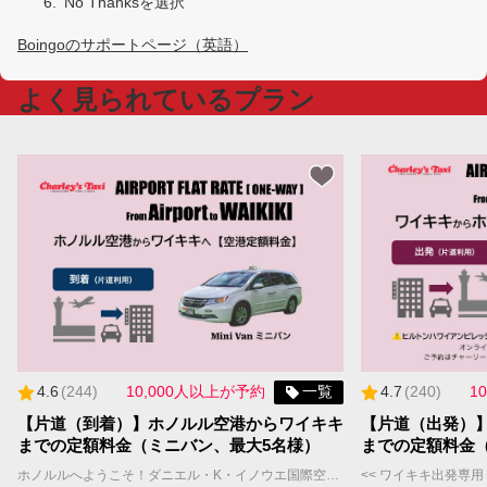
No Thanksを選択
ハワイの空港送迎でタクシーをおすすめする3つの理由
Boingoのサポートページ（英語）
【ウエディング・家族旅行に最適】VIPタクシー送迎が安心・おすすめの理由＜ホノルル空港からホテル移動＞
よく見られているプラン
会社案内
言語
日本語
4.6
(
244
)
10,000人以上が予約
一覧
4.7
(
240
)
1
【片道（到着）】ホノルル空港からワイキキ
【片道（出発）
までの定額料金（ミニバン、最大5名様）
までの定額料金
ホノルルへようこそ！ダニエル・K・イノウエ国際空港（ホノルル空港・HNL）からワイキキのホテルや宿泊施設まで、チャーリーズタクシーの【空港定額料金】送迎サービスをご利用ください。 当社の広々としたミニバンは最大5名様まで乗車可能（スーツケースと手荷物はおひとり様1個まで）、快適な移動ができます。 また、定額料金は渋滞などの交通状況に関係なく、定額料金が適用されるため、追加チャージの心配もありません。 **** 重要 **** ・【空港定額料金】はWill Call(ウィルコール）方式です。ホノルル空港到着後、国際線FIT出口を出た後、ポータルサイトまたはお電話にてタクシーの配車をご依頼いただきます。チャーリーズタクシーは、お客様の配車依頼を受信後、速やかにタクシーを向かわせますが、混雑時などはお待ちいただく場合もございます。予めご了承の上でお申し込みください。 ・【空港定額料金】をご利用のお客様へのご案内 https://jp.charleystaxi.com/article/airportportal_jp ・少しでも早く空港からご移動されたいお客様は【プライオリティ予約】や【VIPフルサービスパッケージ】のご利用をおすすめします。 ・【定額料金】にチップ(18%)・予約手数料(9%)は含まれておらず、決済画面で加算されます。 ・需要が高いため、航空便と宿泊先が決まり次第、お早めにご予約ください。往復のご予約をお勧めします。 ご予約に関するご質問はお気軽にお問い合わせください。 jsd@charleystaxi.com