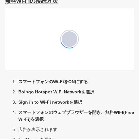
無料Wi-Fiの接続方法
【コオリナ＋ワイキキ滞在用】プライオリティ予約（ミニバン）
【コオリナ＋ワイキキ滞在用】プライオリティ予約（SUV）
プライベートチャーター
プライベート・チャーター
タクシー予約
タクシーを予約する
スマートフォンのWi-FiをONにする
ご案内
Boingo Hotspot WiFi Networkを選択
空港定額料金をご利用のお客様（ホノルル空港到着時のご案内）
Sign in to Wi-Fi networkを選択
スマートフォンのウェブブラウザーを開き、無料WIFI(Free
ホノルル空港でのWiFi使用方法
Wi-Fi)を選択
ホノルル空港のタクシー乗車場所のご案内
広告が表示されます