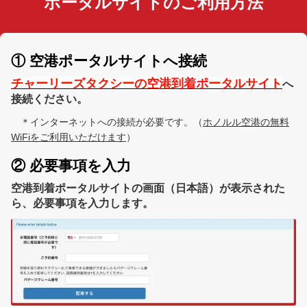
ポータルサイトのご利用方法
ハワイの空港送迎でタクシーをおすすめする3つの理由
【ウエディング・家族旅行に最適】VIPタクシー送迎が安心・おすすめの理由＜ホノルル空港からホテル移動＞
① 空港ポータルサイトへ接続
会社案内
チャーリーズタクシーの空港到着ポータルサイト
へ
接続ください。
言語
＊インターネットへの接続が必要です。（
ホノルル空港の無料
日本語
WiFiをご利用いただけます
）
② 必要事項を入力
空港到着ポータルサイトの画面（日本語）が表示された
ら、必要事項を入力します。