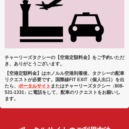
【コオリナ＋ワイキキ滞在用】プライオリティ予約（ミニバン）
【コオリナ＋ワイキキ滞在用】プライオリティ予約（SUV）
プライベートチャーター
プライベート・チャーター
タクシー予約
チャーリーズタクシーの【空港定額料金】をご予約いただ
き、ありがとうございます。
タクシーを予約する
【空港定額料金】はホノルル空港到着後、タクシーの配車
リクエストが必要です。国際線FIT EXIT（個人出口）を出
ご案内
たら、
ポータルサイト
またはチャーリーズタクシー
808-
（
空港定額料金をご利用のお客様（ホノルル空港到着時のご案内）
531-1331
に電話をして、配車のリクエストをお願いし
）
ます。
ホノルル空港でのWiFi使用方法
ホノルル空港のタクシー乗車場所のご案内