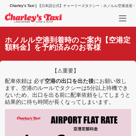
Charley's Taxi
【日本語公式】チャーリーズタクシー：ホノルル空港送迎・
予約確認
ホノルル空港到着時のご案内【空港定
空港送迎、その他送迎サービスの予約確認
額料金】を予約済みのお客様
タクシー配車の予約確認
【⚠️重要】
空港送迎予約
配車依頼は 必ず
空港の出口を出た後
にお願い致し
ホノルル空港送迎（全て）
ます。空港のルールでタクシーは5分以上待機でき
ないため、出口を出る前に配車依頼をしてしまうと
ホノルル空港＝ワイキキ地区
結果的に待ち時間が長くなってしまいます。
ホノルル空港＝コオリナ地区
ホノルル空港＝カハラ地区