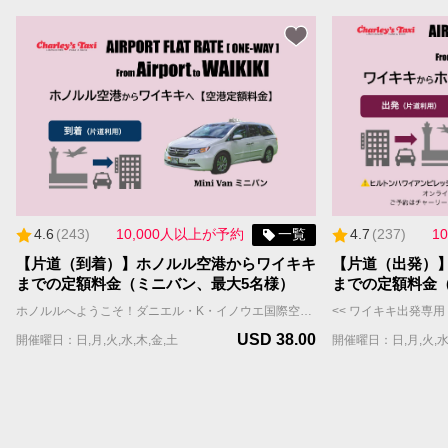
4.6
(
243
)
10,000人以上が予約
一覧
4.7
(
237
)
1
【片道（到着）】ホノルル空港からワイキキ
【片道（出発）
までの定額料金（ミニバン、最大5名様）
までの定額料金
ホノルルへようこそ！ダニエル・K・イノウエ国際空港（ホノルル空港・HNL）からワイキキのホテルや宿泊施設まで、チャーリーズタクシーの【空港定額料金】送迎サービスをご利用ください。 当社の広々としたミニバンは最大5名様まで乗車可能（スーツケースと手荷物はおひとり様1個まで）、快適な移動ができます。 また、定額料金は渋滞などの交通状況に関係なく、定額料金が適用されるため、追加チャージの心配もありません。 **** 重要 **** ・【空港定額料金】はWill Call(ウィルコール）方式です。ホノルル空港到着後、国際線FIT出口を出た後、ポータルサイトまたはお電話にてタクシーの配車をご依頼いただきます。チャーリーズタクシーは、お客様の配車依頼を受信後、速やかにタクシーを向かわせますが、混雑時などはお待ちいただく場合もございます。予めご了承の上でお申し込みください。 ・【空港定額料金】をご利用のお客様へのご案内 https://jp.charleystaxi.com/article/airportportal_jp ・少しでも早く空港からご移動されたいお客様は【プライオリティ予約】や【VIPフルサービスパッケージ】のご利用をおすすめします。 ・【定額料金】にチップ(18%)・予約手数料(9%)は含まれておらず、決済画面で加算されます。 ・需要が高いため、航空便と宿泊先が決まり次第、お早めにご予約ください。往復のご予約をお勧めします。 ご予約に関するご質問はお気軽にお問い合わせください。 jsd@charleystaxi.com
USD 38.00
開催曜日：日,月,火,水,木,金,土
開催曜日：日,月,火,水