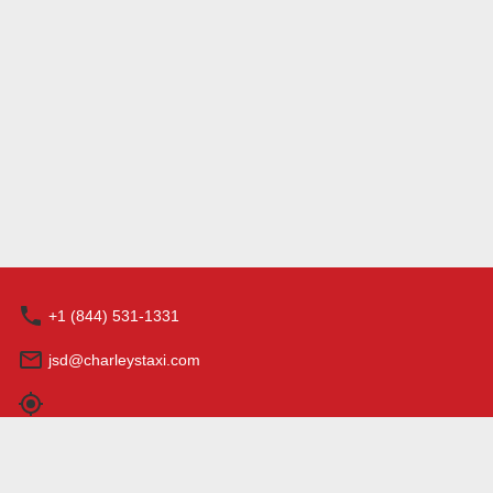
+1 (844) 531-1331
jsd@charleystaxi.com
営業時間: 0:00 - 23:59