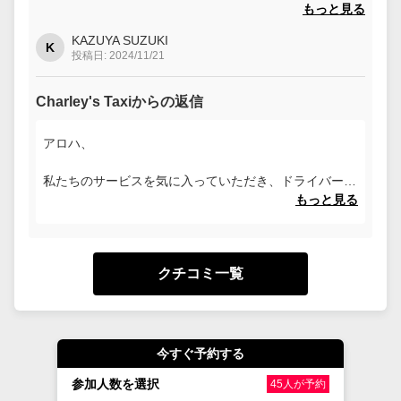
コロナ前にはあったコオリナ内の循環シャトルサービスが
もっと見る
廃止されたので、途中のABCストアーに立ち寄って、食材
KAZUYA SUZUKI
の買い物まで同行してもらいました。至れり尽くせりで
K
投稿日: 2024/11/21
す。
Charley's Taxiからの返信
アロハ、
私たちのサービスを気に入っていただき、ドライバーと
一緒にいることを楽しんでいただけたことを大変うれし
もっと見る
く思います。残りのご旅行もお楽しみください！
マハロ、
クチコミ一覧
チャーリーのタクシー
今すぐ予約する
参加人数を選択
45人が予約