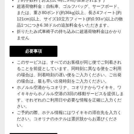
予約手数料 ( お支払い時に9%が加算されます )
超過荷物料金：自転車、ゴルフバッグ、サーフボード、
または、重さ80ポンド(約36kg)以上、長さ4フィート(約
121cm)以上、サイズ10立方フィート(約0.93㎡)以上の物
品1つにつき6.38ドルの追加料金をいただきます。
折りたたみ式車椅子の持ち込みに超過荷物料金はかかり
ません
必要事項
このサービスは、すべてのお客様が同じ便でご到着され
ることを前提としています。同時刻に異なる便をご利用
の場合は、到着時刻の遅い便をご入力ください。ご出発
の場合は、最も早い出発時刻をご入力ください。
ホノルル空港からコオリナ、コオリナからワイキキ、ワ
イキキからホノルル空港の3回の移動サービスを提供しま
す。それぞれのご利用日や必要な情報を正確に入力くだ
さい。
ご予約の際、ホテル情報にはワイキキの滞在先を入力く
ださい。コオリナのホテルは選択肢からお選びくださ
い。