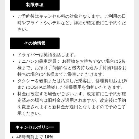
制限事項
ご予約後はキャンセル料の対象となります。ご利用の日
時やフライトやホテルなど、詳細が確定後にご予約くだ
さい。
その他情報
ドライバーは英語を話します。
ミニバンの乗車定員； お荷物をお持ちでない場合は5名
様まで、お預け手荷物1個と機内持ち込み手荷物1個をお
持ちの場合は4名様までご乗車いただけます。
タクシーを破損または汚損した乗客は、修理費用および/
またはOSHAに準拠した清掃費用を負担いただきます。
料金は改定する場合がございます。改定前にご予約が確
定済みの場合は旧料金が適用されますが、改定後に予約
を変更されますと新料金が適用となりますので予めご了
承ください。
キャンセルポリシー
48時間前まで
10%