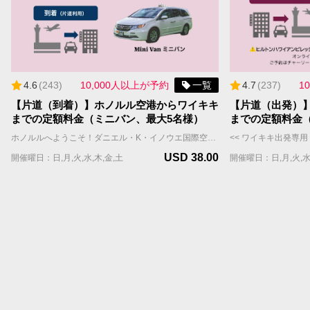
4.6
(
243
)
10,000人以上が予約
一覧
4.7
(
237
)
1
【片道（到着）】ホノルル空港からワイキキ
【片道（出発）
までの定額料金（ミニバン、最大5名様）
までの定額料金
ホノルルへようこそ！ダニエル・K・イノウエ国際空港（ホノルル空港・HNL）からワイキキのホテルや宿泊施設まで、チャーリーズタクシーの【空港定額料金】送迎サービスをご利用ください。 当社の広々としたミニバンは最大5名様まで乗車可能（スーツケースと手荷物はおひとり様1個まで）、快適な移動ができます。 また、定額料金は渋滞などの交通状況に関係なく、定額料金が適用されるため、追加チャージの心配もありません。 **** 重要 **** ・【空港定額料金】はWill Call(ウィルコール）方式です。ホノルル空港到着後、国際線FIT出口を出た後、ポータルサイトまたはお電話にてタクシーの配車をご依頼いただきます。チャーリーズタクシーは、お客様の配車依頼を受信後、速やかにタクシーを向かわせますが、混雑時などはお待ちいただく場合もございます。予めご了承の上でお申し込みください。 ・【空港定額料金】をご利用のお客様へのご案内 https://jp.charleystaxi.com/article/airportportal_jp ・少しでも早く空港からご移動されたいお客様は【プライオリティ予約】や【VIPフルサービスパッケージ】のご利用をおすすめします。 ・【定額料金】にチップ(18%)・予約手数料(9%)は含まれておらず、決済画面で加算されます。 ・需要が高いため、航空便と宿泊先が決まり次第、お早めにご予約ください。往復のご予約をお勧めします。 ご予約に関するご質問はお気軽にお問い合わせください。 jsd@charleystaxi.com
USD 38.00
開催曜日：日,月,火,水,木,金,土
開催曜日：日,月,火,水