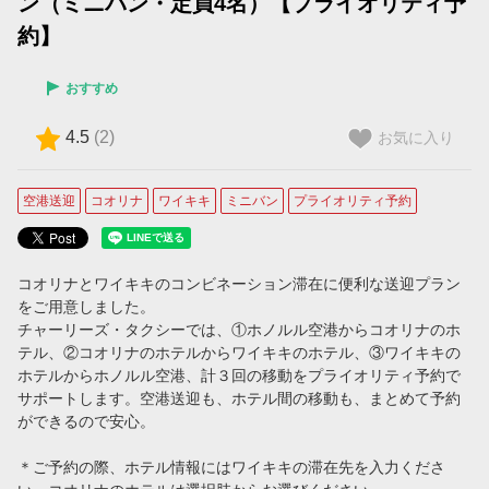
ン（ミニバン・定員4名）【プライオリティ予
【コオリナ＋ワイキキ滞在用】プライオリティ予約（ミニバン）
約】
【コオリナ＋ワイキキ滞在用】プライオリティ予約（SUV）
おすすめ
プライベートチャーター
4.5
(
2
)
お気に入り
プライベート・チャーター
空港送迎
コオリナ
ワイキキ
ミニバン
プライオリティ予約
タクシー予約
タクシーを予約する
コオリナとワイキキのコンビネーション滞在に便利な送迎プラン
ご案内
をご用意しました。
チャーリーズ・タクシーでは、①ホノルル空港からコオリナのホ
空港定額料金をご利用のお客様（ホノルル空港到着時のご案内）
テル、②コオリナのホテルからワイキキのホテル、③ワイキキの
ホテルからホノルル空港、計３回の移動をプライオリティ予約で
サポートします。空港送迎も、ホテル間の移動も、まとめて予約
ホノルル空港でのWiFi使用方法
ができるので安心。
ホノルル空港のタクシー乗車場所のご案内
＊ご予約の際、ホテル情報にはワイキキの滞在先を入力くださ