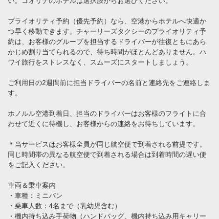
い。コオリナのホテルは選択肢からお選びください。
ハワイの空港送迎でタクシーをおすすめする3つの理由
プライオリティ予約（優先予約）なら、空港からホテルへ快適か
つ早く移動できます。チャーリーズタクシーのプライオリティ予
【ウエディング・家族旅行に最適】VIPタクシー送迎が安心・おすすめの理由＜ホノルル空港からホテル移動＞
約は、お客様のグループを担当するドライバーが往復ともにあら
かじめ割り当てられるので、待ち時間がほとんどありません。ハ
会社案内
ワイ旅行をストレスなく、スムーズにスタートしましょう。
言語
ご利用日の2週間前に担当ドライバーの名前と連絡先をご連絡しま
す。
日本語
ホノルル空港到着日、担当のドライバーはお客様のフライトに合
わせて近くに待機し、お客様からの連絡をお待ちしています。
＊当サービスはお客様全員が同じ航空便で到着される前提です。
同じ時間帯の異なる航空便で到着される場合は到着時間の遅い便
をご記入ください。
車両＆乗車案内
・車種：ミニバン
・乗車人数：4名まで（乳幼児含む）
・機内持ち込み手荷物（ハンドバッグ、機内持ち込み用キャリー