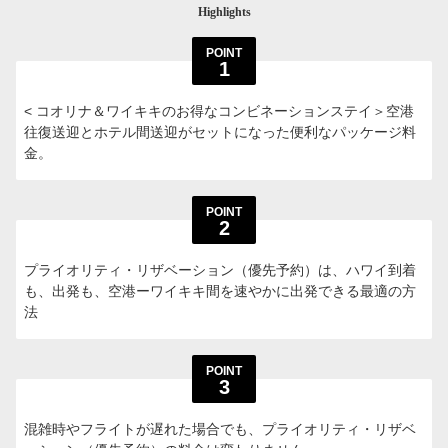
Highlights
POINT
1
< コオリナ＆ワイキキのお得なコンビネーションステイ＞空港
往復送迎とホテル間送迎がセットになった便利なパッケージ料
金。
POINT
2
プライオリティ・リザベーション（優先予約）は、ハワイ到着
も、出発も、空港ーワイキキ間を速やかに出発できる最適の方
法
POINT
3
混雑時やフライトが遅れた場合でも、プライオリティ・リザベ