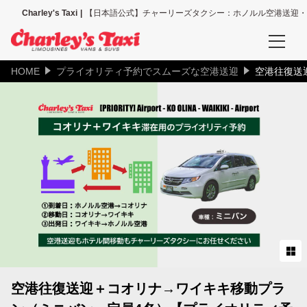
Charley's Taxi
【日本語公式】チャーリーズタクシー：ホノルル空港送迎・
HOME
プライオリティ予約でスムーズな空港送迎
空港往復送
予約確認
空港送迎、その他送迎サービスの予約確認
タクシー配車の予約確認
空港送迎予約
ホノルル空港送迎（全て）
ホノルル空港＝ワイキキ地区
ホノルル空港＝コオリナ地区
空港往復送迎＋コオリナ→ワイキキ移動プラ
ホノルル空港＝カハラ地区