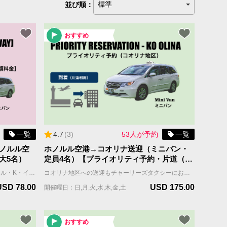
並び順：
おすすめ
一覧
4.7
(
3
)
53人が予約
一覧
ノルル空
ホノルル空港→コオリナ送迎（ミニバン・
大5名）
定員4名）【プライオリティ予約・片道（到
着）】
コオリナのリゾート・宿泊施設からダニエル・K・イノウエ国際空港（ホノルル空港）へチャーリーズ・タクシーの定額プライベート空港送迎サービスで、プライベートかつ快適な移動をお楽しみください。 << 出発専用 >> 当商品はホテルからホノルル空港への出発専用のサービスです 当社の広々としたミニバンは最大5名様ご乗車可能で（スーツケースと手荷物をおひとり様ひとつずつお持ち込みいただけます）、快適な移動ができることを保証します。また、渋滞などの交通状況に関係なく定額料金が適用されるため、追加チャージの心配もありません。 【重要】 ・定額料金にチップ(18%)・予約手数料(9%)は含まれておらず、決済画面で加算されます。 ・定額料金商品は事前に割り当てられたものではなく、リクエストに応じて提供されるため、ピックアップ時間が保証されるものではありません。 ・ご予約後はキャンセル料の対象となりますので、フライトや宿泊場所の確定後にご予約ください。 ・需要が高いため、お早めのご予約を強くお勧めいたします。 *コオリナの宿泊施設がリストされていない場合や予約に関する質問がありましたら、お気軽に jsd@charleystaxi.com までご連絡ください。
コオリナ地区への送迎もチャーリーズタクシーにお任せくださいプライオリティ予約（優先予約）なら、空港からホテルへ快適かつ早く移動できます。ハワイ旅行をストレスなく、スムーズにスタートしましょう。 チャーリーズタクシーのプライオリティ予約は、お客様のグループを担当するドライバーがあらかじめ割り当てられるので、待ち時間がほとんどありません。 ご利用日の2週間前に担当ドライバーの名前と連絡先をお伝えします。 ホノルル空港到着日、担当のドライバーはお客様のフライトに合わせて近くに待機し、お客様からの連絡をお待ちしています。 ＊当サービスはお客様全員が同じ航空便で到着される前提です。同じ時間帯の異なる航空便で到着される場合は到着時間の遅い便をご記入ください。 車両＆乗車案内 ・車種：ミニバン ・乗車人数：4名まで（乳幼児含む） ・機内持ち込み手荷物（ハンドバッグ、機内持ち込み用キャリーバッグなど）の数：車両1台につき合計4個まで ・お預け手荷物（スーツケース、折り畳みの車椅子やベビーカーなど）＋大型荷物（自転車、ゴルフバッグ、サーフボードなど）の数：車両1台につき合計4個まで。 ＊大型荷物には超過料金がかかりますので、追加オプションよりお選びください。大型荷物の上限は2個までとなります。
USD 78.00
USD 175.00
開催曜日：日,月,火,水,木,金,土
おすすめ