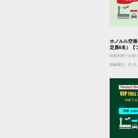
ホノルル空港
定員6名）【
開催曜日：日,月,火