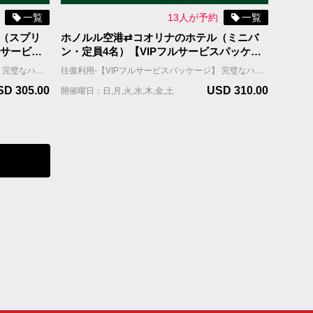
一覧
13人が予約
一覧
（スプリ
ホノルル空港⇄コオリナのホテル（ミニバ
ルサービス
ン・定員4名）【VIPフルサービスパッケー
ジ（往復）】
往復利用-【VIPフルサービスパッケージ】 完璧なハワイ旅行には、チャーリーズタクシーの【VIPフルサービスパッケージ】がお勧めです。お客様を担当するドライバーは事前にアサインされ、到着日、担当ドライバーはお客様のお名前を表示したサインを持ってお出迎えし、待機しているタクシーまでご案内します。 国際線到着の場合；担当ドライバーはFIT出口（個人出口）を出たところで、お客様の名前を表示したサインを持ってお待ちしています。 国内線到着の場合；担当ドライバーはお客様の利用便の荷物ターンテーブルの辺りで、お客様の名前を表示したサインを持ってお待ちしています。 ホテルへの移動中に、お帰りの時間を記載したリマインダーカードをお渡しします。 ＊当サービスはお客様全員が同じ航空便で到着される前提です。同じ時間帯の異なる航空便で到着される場合は到着時間の遅い便をご記入ください。 車両＆乗車案内 ・車種：ミニバン ・乗車人数：8名まで（乳幼児含む） ・機内持ち込み手荷物（ハンドバッグ、機内持ち込み用キャリーバッグなど）の数：車両1台につき合計8個まで ・お預け手荷物（スーツケース、折り畳みの車椅子やベビーカーなど）＋大型荷物（自転車、ゴルフバッグ、サーフボードなど）の数：車両1台につき合計8個まで。 ＊大型荷物には超過料金がかかりますので、追加オプションよりお選びください。大型荷物の上限は2個までとなります。
往復利用-【VIPフルサービスパッケージ】 完璧なハワイ旅行には、チャーリーズタクシーの【VIPフルサービスパッケージ】がお勧めです。お客様を担当するドライバーは往復ともに事前に割り振られ、到着日、担当ドライバーはお客様のお名前を表示したサインを持ってお出迎えし、待機しているタクシーまでご案内します。 国際線到着の場合；担当ドライバーはFIT出口（個人出口）を出たところで、お客様の名前を表示したサインを持ってお待ちしています。 国内線到着の場合；担当ドライバーはお客様の利用便の荷物ターンテーブルの辺りで、お客様の名前を表示したサインを持ってお待ちしています。 ホテルへの移動中に、お帰りの時間を記載したリマインダーカードをお渡しします。 ＊当サービスはお客様全員が同じ航空便で到着される前提です。同じ時間帯の異なる航空便で到着される場合は到着時間の遅い便をご記入ください。 車両＆乗車案内 ・車種：ミニバン ・乗車人数：4名まで（乳幼児含む） ・機内持ち込み手荷物（ハンドバッグ、機内持ち込み用キャリーバッグなど）の数：車両1台につき合計4個まで ・お預け手荷物（スーツケース、折り畳みの車椅子やベビーカーなど）＋大型荷物（自転車、ゴルフバッグ、サーフボードなど）の数：車両1台につき合計4個まで。 ＊大型荷物には超過料金がかかりますので、追加オプションよりお選びください。大型荷物の上限は2個までとなります。
SD 305.00
USD 310.00
開催曜日：日,月,火,水,木,金,土