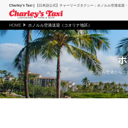
Charley's Taxi
【日本語公式】チャーリーズタクシー：ホノルル空港送迎・
HOME
ホノルル空港送迎（コオリナ地区）
ホ
ホノルル空港からコ