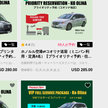
一覧
4.4
(
5
)
69人が予約
一覧
プリンタ
ホノルル空港⇄コオリナ送迎（ミニバン利
ティ予約・
用・定員4名）【プライオリティ予約・往
復】
コオリナ地区への送迎もチャーリーズタクシーにお任せください。広々としたスプリンター・バンで快適な移動をご提案します。チャーリーズタクシーの【プライオリティ予約】はドライバーは事前にお客様のグループに割り当てられますので、待ち時間はほとんどありません。 ご到着日の2週間前にドライバーの名前と連絡先をお知らせします。 ホノルル到着日、ドライバーはお客様のフライト到着時間をモニターしながら、空港近くで待機し、お客様の連絡をお待ちしています。 ＊当サービスはお客様全員が同じ航空便で到着される前提です。同じ時間帯の異なる航空便で到着される場合は到着時間の遅い便をご記入ください。 車両＆乗車案内 ・車種：ミニバン ・乗車人数：8名まで（乳幼児含む） ・機内持ち込み手荷物（ハンドバッグ、機内持ち込み用キャリーバッグなど）の数：車両1台につき合計8個まで ・お預け手荷物（スーツケース、折り畳みの車椅子やベビーカーなど）＋大型荷物（自転車、ゴルフバッグ、サーフボードなど）の数：車両1台につき合計8個まで。 ＊大型荷物には超過料金がかかりますので、追加オプションよりお選びください。大型荷物の上限は2個までとなります。
往復利用でお得！チャーリーズタクシーは、コオリナ地区への快適な送迎を提供します。 プライオリティ予約（優先予約）なら、空港からホテルへ快適かつ早く移動できます。チャーリーズタクシーのプライオリティ予約は、お客様のグループを担当するドライバーが往復ともにあらかじめ割り当てられるので、待ち時間がほとんどありません。ハワイ旅行をストレスなく、スムーズにスタートしましょう。 ご利用日の2週間前に担当ドライバーの名前と連絡先をご連絡します。 ホノルル空港到着日、担当のドライバーはお客様のフライトに合わせて近くに待機し、お客様からの連絡をお待ちしています。 ＊当サービスはお客様全員が同じ航空便で到着される前提です。同じ時間帯の異なる航空便で到着される場合は到着時間の遅い便をご記入ください。 車両＆乗車案内 ・車種：ミニバン ・乗車人数：4名まで（乳幼児含む） ・機内持ち込み手荷物（ハンドバッグ、機内持ち込み用キャリーバッグなど）の数：車両1台につき合計4個まで ・お預け手荷物（スーツケース、折り畳みの車椅子やベビーカーなど）＋大型荷物（自転車、ゴルフバッグ、サーフボードなど）の数：車両1台につき合計4個まで。 ＊大型荷物には超過料金がかかりますので、追加オプションよりお選びください。大型荷物の上限は2個までとなります。
SD 280.00
USD 285.00
開催曜日：日,月,火,水,木,金,土