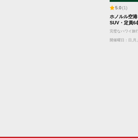
5.0
(
1
)
ホノルル空港
SUV・定員6
ージ・片道（
開催曜日：日,月,火