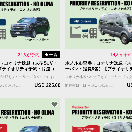
24人が予約
一覧
14人が予約
→コオリナ送迎（大型SUV・
ホノルル空港→コオリナ送迎（ス
プライオリティ予約・片道（到
ーバン・定員8名）【プライオリ
片道（到着）】
コオリナ地区への送迎もチャーリーズタクシーにお任せください。快適で広々とした大型SUV車にてご案内します。 チャーリーズタクシーの【プライオリティ予約】はドライバーは事前にお客様のグループに割り当てられますので、待ち時間はほとんどありません。 ご到着日の2週間前にドライバーの名前と連絡先をお知らせします。 ホノルル到着日、ドライバーはお客様のフライト到着時間をモニターしながら、空港近くで待機し、お客様の連絡をお待ちしています。 ＊当サービスはお客様全員が同じ航空便で到着される前提です。同じ時間帯の異なる航空便で到着される場合は到着時間の遅い便をご記入ください。 車両＆乗車案内 ・車種：ミニバン ・乗車人数：6名まで（乳幼児含む） ・機内持ち込み手荷物（ハンドバッグ、機内持ち込み用キャリーバッグなど）の数：車両1台につき合計6個まで ・お預け手荷物（スーツケース、折り畳みの車椅子やベビーカーなど）＋大型荷物（自転車、ゴルフバッグ、サーフボードなど）の数：車両1台につき合計6個まで。 ＊大型荷物には超過料金がかかりますので、追加オプションよりお選びください。大型荷物の上限は2個までとなります。
USD 225.00
U
,水,木,金,土
開催曜日：日,月,火,水,木,金,土