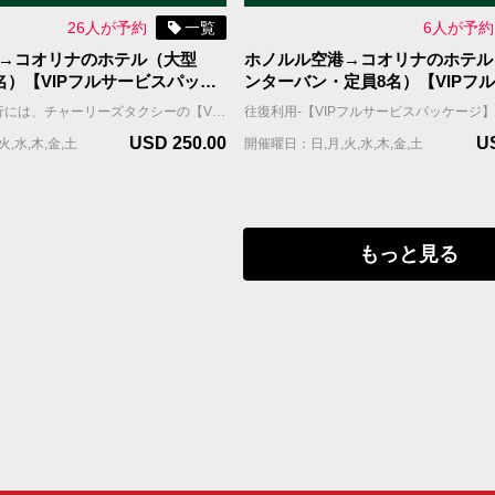
26人が予約
一覧
6人が予約
→コオリナのホテル（大型
ホノルル空港→コオリナのホテル
名）【VIPフルサービスパッケ
ンターバン・定員8名）【VIPフ
到着）】
パッケージ・片道（到着）】
完璧なハワイ旅行には、チャーリーズタクシーの【VIPフルサービスパッケージ】がお勧めです。お客様を担当するドライバーは事前に割り振られており、到着日、担当ドライバーはお客様のお名前を表示したサインを持ってお出迎えし、待機しているタクシーまでご案内します。 国際線到着の場合；担当ドライバーはFIT出口（個人出口）を出たところで、お客様の名前を表示したサインを持ってお待ちしています。 国内線到着の場合；担当ドライバーはお客様の利用便の荷物ターンテーブルの辺りで、お客様の名前を表示したサインを持ってお待ちしています。 ＊当サービスはお客様全員が同じ航空便で到着される前提です。同じ時間帯の異なる航空便で到着される場合は到着時間の遅い便をご記入ください。 車両＆乗車案内 ・車種：ミニバン ・乗車人数：6名まで（乳幼児含む） ・機内持ち込み手荷物（ハンドバッグ、機内持ち込み用キャリーバッグなど）の数：車両1台につき合計6個まで ・お預け手荷物（スーツケース、折り畳みの車椅子やベビーカーなど）＋大型荷物（自転車、ゴルフバッグ、サーフボードなど）の数：車両1台につき合計6個まで。 ＊大型荷物には超過料金がかかりますので、追加オプションよりお選びください。大型荷物の上限は2個までとなります。
USD 250.00
U
,水,木,金,土
開催曜日：日,月,火,水,木,金,土
もっと見る