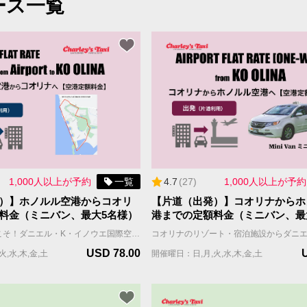
ース一覧
1,000人以上が予約
一覧
4.7
(
27
)
1,000人以上が予約
）】ホノルル空港からコオリ
【片道（出発）】コオリナからホ
料金（ミニバン、最大5名様）
港までの定額料金（ミニバン、最
ホノルルへようこそ！ダニエル・K・イノウエ国際空港（ホノルル空港・HNL）からコオリナ地区のリゾート・宿泊施設まで、チャーリーズタクシーの【空港定額料金】送迎サービスをご利用ください。広々としたミニバンは5名様までご乗車可能で、それぞれお荷物1個と手荷物1個をお預かりいたします。定額料金は渋滞などに巻き込まれても追加料金がかからないので安心。便利で快適なお客様だけのプライベート送迎をお楽しみください。 **** 重要 **** ・【空港定額料金】はWill Call(ウィルコール）方式です。ホノルル空港到着後、国際線FIT出口を出た後、ポータルサイトまたはお電話にてタクシーの配車をご依頼いただきます。チャーリーズタクシーは、お客様の配車依頼を受信後、速やかにタクシーを向かわせますが、混雑時などはお待ちいただく場合もございます。予めご了承の上でお申し込みください。 ・【空港定額料金】をご利用のお客様へのご案内 https://jp.charleystaxi.com/article/airportportal_jp ・少しでも早く空港からご移動されたいお客様は【プライオリティ予約】や【VIPフルサービスパッケージ】のご利用をおすすめします。 ・【定額料金】にチップ(18%)・予約手数料(9%)は含まれておらず、決済画面で加算されます。 ・需要が高いため、航空便と宿泊先が決まり次第、お早めにご予約ください。往復のご予約をお勧めします。 ご予約に関するご質問はお気軽にお問い合わせください。 jsd@charleystaxi.com
USD 78.00
,水,木,金,土
開催曜日：日,月,火,水,木,金,土