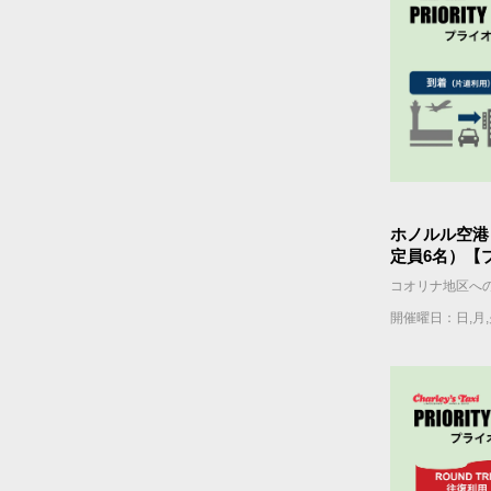
ホノルル空港
定員6名）【
着）】
開催曜日：日,月,火