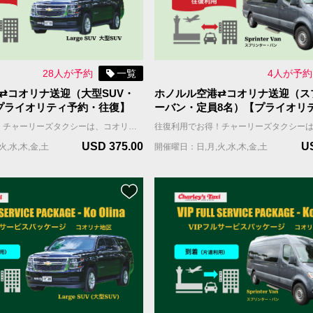
28人が予約
一覧
4人が予約
⇄コオリナ送迎（大型SUV・
ホノルル空港⇄コオリナ送迎（ス
プライオリティ予約・往復】
ーバン・定員8名）【プライオリ
往復】
往復利用でお得！チャーリーズタクシーは、コオリナ地区への快適な送迎を提供します。 プライオリティ予約（優先予約）なら、空港からホテルへ快適かつ早く移動できます。チャーリーズタクシーのプライオリティ予約は、お客様のグループを担当するドライバーが往復ともにあらかじめ割り当てられるので、待ち時間がほとんどありません。ハワイ旅行をストレスなく、スムーズにスタートしましょう。 ご利用日の2週間前に担当ドライバーの名前と連絡先をご連絡します。 ホノルル空港到着日、担当のドライバーはお客様のフライトに合わせて近くに待機し、お客様からの連絡をお待ちしています。 ＊当サービスはお客様全員が同じ航空便で到着される前提です。同じ時間帯の異なる航空便で到着される場合は到着時間の遅い便をご記入ください。 車両＆乗車案内 ・車種：ミニバン ・乗車人数：6名まで（乳幼児含む） ・機内持ち込み手荷物（ハンドバッグ、機内持ち込み用キャリーバッグなど）の数：車両1台につき合計6個まで ・お預け手荷物（スーツケース、折り畳みの車椅子やベビーカーなど）＋大型荷物（自転車、ゴルフバッグ、サーフボードなど）の数：車両1台につき合計6個まで。 ＊大型荷物には超過料金がかかりますので、追加オプションよりお選びください。大型荷物の上限は2個までとなります。
USD 375.00
U
,水,木,金,土
開催曜日：日,月,火,水,木,金,土