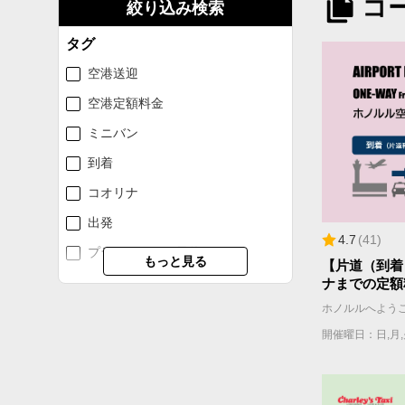
コ
絞り込み検索
タグ
空港送迎
空港定額料金
ミニバン
到着
コオリナ
出発
4.7
(
41
)
プライオリティ予約
もっと見る
【片道（到着
大型SUV
ナまでの定額
スプリンターバン
開催曜日：日,月,火
往復送迎
VIP
ワイキキ