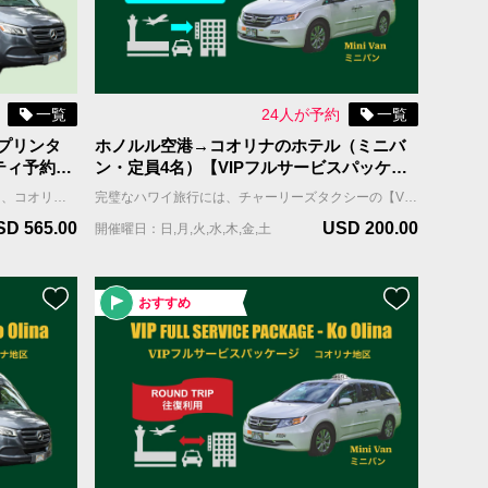
一覧
24人が予約
一覧
プリンタ
ホノルル空港→コオリナのホテル（ミニバ
ティ予約・
ン・定員4名）【VIPフルサービスパッケー
ジ・片道（到着）】
往復利用でお得！チャーリーズタクシーは、コオリナ地区への快適な送迎を提供します。 プライオリティ予約（優先予約）なら、空港からホテルへ快適かつ早く移動できます。チャーリーズタクシーのプライオリティ予約は、お客様のグループを担当するドライバーが往復ともにあらかじめ割り当てられるので、待ち時間がほとんどありません。ハワイ旅行をストレスなく、スムーズにスタートしましょう。 ご利用日の2週間前に担当ドライバーの名前と連絡先をご連絡します。 ホノルル空港到着日、担当のドライバーはお客様のフライトに合わせて近くに待機し、お客様からの連絡をお待ちしています。 ＊当サービスはお客様全員が同じ航空便で到着される前提です。同じ時間帯の異なる航空便で到着される場合は到着時間の遅い便をご記入ください。 車両＆乗車案内 ・車種：ミニバン ・乗車人数：8名まで（乳幼児含む） ・機内持ち込み手荷物（ハンドバッグ、機内持ち込み用キャリーバッグなど）の数：車両1台につき合計8個まで ・お預け手荷物（スーツケース、折り畳みの車椅子やベビーカーなど）＋大型荷物（自転車、ゴルフバッグ、サーフボードなど）の数：車両1台につき合計8個まで。 ＊大型荷物には超過料金がかかりますので、追加オプションよりお選びください。大型荷物の上限は2個までとなります。
完璧なハワイ旅行には、チャーリーズタクシーの【VIPフルサービスパッケージ】がお勧めです。お客様を担当するドライバーは事前にアサインされ、到着日、担当ドライバーはお客様のお名前を表示したサインを持ってお出迎えし、待機しているタクシーまでご案内します。 国際線到着の場合；担当ドライバーはFIT出口（個人出口）を出たところで、お客様の名前を表示したサインを持ってお待ちしています。 国内線到着の場合；担当ドライバーはお客様の利用便の荷物ターンテーブルの辺りで、お客様の名前を表示したサインを持ってお待ちしています。 ＊当サービスはお客様全員が同じ航空便で到着される前提です。同じ時間帯の異なる航空便で到着される場合は到着時間の遅い便をご記入ください。 車両＆乗車案内 ・車種：ミニバン ・乗車人数：4名まで（乳幼児含む） ・機内持ち込み手荷物（ハンドバッグ、機内持ち込み用キャリーバッグなど）の数：車両1台につき合計4個まで ・お預け手荷物（スーツケース、折り畳みの車椅子やベビーカーなど）＋大型荷物（自転車、ゴルフバッグ、サーフボードなど）の数：車両1台につき合計4個まで。 ＊大型荷物には超過料金がかかりますので、追加オプションよりお選びください。大型荷物の上限は2個までとなります。
SD 565.00
USD 200.00
開催曜日：日,月,火,水,木,金,土
おすすめ