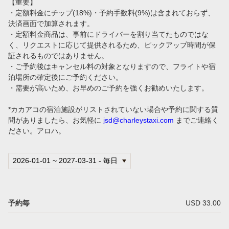
【重要】
ハワイの空港送迎でタクシーをおすすめする3つの理由
・定額料金にチップ(18%)・予約手数料(9%)は含まれておらず、
決済画面で加算されます。
・定額料金商品は、事前にドライバーを割り当てたものではな
【ウエディング・家族旅行に最適】VIPタクシー送迎が安心・おすすめの理由＜ホノルル空港からホテル移動＞
く、リクエストに応じて提供されるため、ピックアップ時間が保
証されるものではありません。
会社案内
・ご予約後はキャンセル料の対象となりますので、フライトや宿
泊場所の確定後にご予約ください。
言語
・需要が高いため、お早めのご予約を強くお勧めいたします。
日本語
*カカアコの宿泊施設がリストされていない場合や予約に関する質
問がありましたら、お気軽に
jsd@charleystaxi.com
までご連絡く
ださい。アロハ。
予約毎
USD 33.00