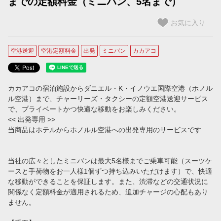
までの定額料金（ミニバン、5名まで）
【コオリナ＋ワイキキ滞在用】プライオリティ予約（ミニバン）
お気に入り
【コオリナ＋ワイキキ滞在用】プライオリティ予約（SUV）
空港送迎
空港定額料金
出発
ミニバン
カカアコ
プライベートチャーター
プライベート・チャーター
カカアコの宿泊施設からダニエル・K・イノウエ国際空港（ホノル
タクシー予約
ル空港）まで、チャーリーズ・タクシーの定額空港送迎サービス
で、プライベートかつ快適な移動をお楽しみください。
タクシーを予約する
<< 出発専用 >>
当商品はホテルからホノルル空港への出発専用のサービスです
ご案内
空港定額料金をご利用のお客様（ホノルル空港到着時のご案内）
当社の広々としたミニバンは最大5名様までご乗車可能（スーツケ
ースと手荷物をお一人様1個ずつ持ち込みいただけます）で、快適
ホノルル空港でのWiFi使用方法
な移動ができることを保証します。また、渋滞などの交通状況に
関係なく定額料金が適用されるため、追加チャージの心配もあり
ません。
ホノルル空港のタクシー乗車場所のご案内