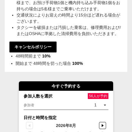
様まで、お預け手荷物1個と機内持ち込み手荷物1個をお
持ちの場合は5名様までご乗車いただけます。
交通状況によりお迎えの時間より15分ほど遅れる場合が
ございます。
タクシーを破損または汚損した乗客は、修理費用および/
またはOSHAに準拠した清掃費用を負担いただきます。
キャンセルポリシー
48時間前まで
10%
開始まで 48時間を切った場合
100%
今すぐ予約する
参加人数を選択
56人が予約
1
参加者
日付と時間を指定
2026年8月