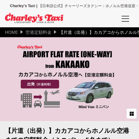
Charley's Taxi
【日本語公式】チャーリーズタクシー：ホノルル空港送迎・
HOME
空港定額料金
【片道（出発）】カカアコからホノルル
予約確認
空港送迎、その他送迎サービスの予約確認
タクシー配車の予約確認
空港送迎予約
ホノルル空港送迎（全て）
ホノルル空港＝ワイキキ地区
ホノルル空港＝コオリナ地区
【片道（出発）】カカアコからホノルル空港
ホノルル空港＝カハラ地区