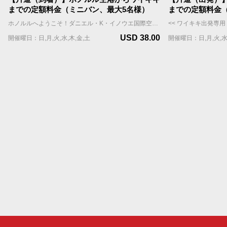
までの定額料金（ミニバン、最大5名様）
までの定額料金
ホノルルへようこそ！ダニエル・K・イノウエ国際空港（ホノルル空港・HNL）からワイキキのホテルや宿泊施設まで、チャーリーズタクシーの【空港定額料金】送迎サービスをご利用ください。 当社の広々としたミニバンは最大5名様まで乗車可能（スーツケースと手荷物はおひとり様1個まで）、快適な移動ができます。 また、定額料金は渋滞などの交通状況に関係なく、定額料金が適用されるため、追加チャージの心配もありません。 **** 重要 **** ・【空港定額料金】はWill Call(ウィルコール）方式です。ホノルル空港到着後、国際線FIT出口を出た後、ポータルサイトまたはお電話にてタクシーの配車をご依頼いただきます。チャーリーズタクシーは、お客様の配車依頼を受信後、速やかにタクシーを向かわせますが、混雑時などはお待ちいただく場合もございます。予めご了承の上でお申し込みください。 ・【空港定額料金】をご利用のお客様へのご案内 https://jp.charleystaxi.com/article/airportportal_jp ・少しでも早く空港からご移動されたいお客様は【プライオリティ予約】や【VIPフルサービスパッケージ】のご利用をおすすめします。 ・【定額料金】にチップ(18%)・予約手数料(9%)は含まれておらず、決済画面で加算されます。 ・需要が高いため、航空便と宿泊先が決まり次第、お早めにご予約ください。往復のご予約をお勧めします。 ご予約に関するご質問はお気軽にお問い合わせください。 jsd@charleystaxi.com
USD 38.00
開催曜日：日,月,火,水,木,金,土
開催曜日：日,月,火,水