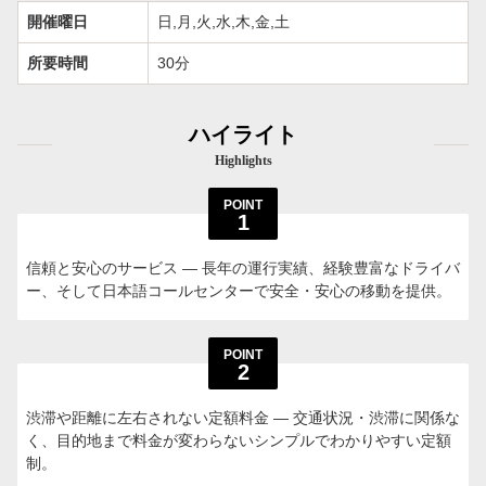
開催曜日
日,月,火,水,木,金,土
所要時間
30分
ハイライト
Highlights
POINT
1
信頼と安心のサービス — 長年の運行実績、経験豊富なドライバ
ー、そして日本語コールセンターで安全・安心の移動を提供。
POINT
2
渋滞や距離に左右されない定額料金 — 交通状況・渋滞に関係な
く、目的地まで料金が変わらないシンプルでわかりやすい定額
制。