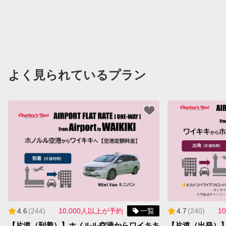
よく見られているプラン
4.6
(
244
)
10,000人以上が予約
一覧
4.7
(
240
)
1
【片道（到着）】ホノルル空港からワイキキ
【片道（出発）