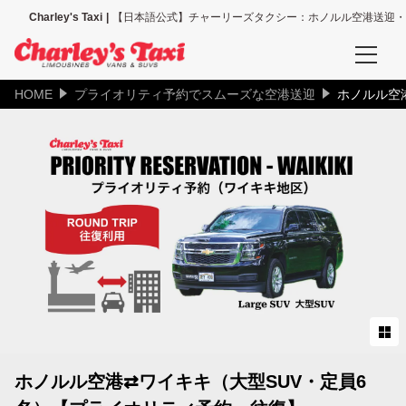
Charley's Taxi
【日本語公式】チャーリーズタクシー：ホノルル空港送迎・
HOME
プライオリティ予約でスムーズな空港送迎
ホノルル空
予約確認
空港送迎、その他送迎サービスの予約確認
タクシー配車の予約確認
空港送迎予約
ホノルル空港送迎（全て）
ホノルル空港＝ワイキキ地区
ホノルル空港＝コオリナ地区
ホノルル空港⇄ワイキキ（大型SUV・定員6
ホノルル空港＝カハラ地区