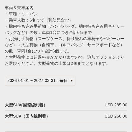
ハワイの空港送迎でタクシーをおすすめする3つの理由
車両＆乗車案内
・車種：ミニバン
【ウエディング・家族旅行に最適】VIPタクシー送迎が安心・おすすめの理由＜ホノルル空港からホテル移動＞
・乗車人数：6名まで（乳幼児含む）
・機内持ち込み手荷物（ハンドバッグ、機内持ち込み用キャリー
バッグなど）の数：車両1台につき合計6個まで
会社案内
・お預け手荷物（スーツケース、折り畳みの車椅子やベビーカー
など）＋大型荷物（自転車、ゴルフバッグ、サーフボードなど）
言語
の数：車両1台につき合計6個まで。
＊大型荷物には超過料金がかかりますので、追加オプションより
日本語
お選びください。大型荷物の上限は2個までとなります。
大型SUV(国際線到着）
USD 285.00
大型SUV（国内線到着）
USD 260.00