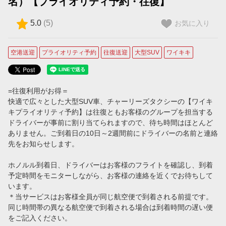
名）【プライオリティ予約・往復】
【コオリナ＋ワイキキ滞在用】プライオリティ予約（ミニバン）
5.0
(
5
)
お気に入り
【コオリナ＋ワイキキ滞在用】プライオリティ予約（SUV）
空港送迎
プライオリティ予約
往復送迎
大型SUV
ワイキキ
プライベートチャーター
プライベート・チャーター
=往復利用がお得＝
タクシー予約
快適で広々とした大型SUV車、チャーリーズタクシーの【ワイキ
キプライオリティ予約】は往復ともお客様のグループを担当する
タクシーを予約する
ドライバーが事前に割り当てられますので、待ち時間はほとんど
ありません。ご到着日の10日～2週間前にドライバーの名前と連絡
ご案内
先をお知らせします。
空港定額料金をご利用のお客様（ホノルル空港到着時のご案内）
ホノルル到着日、ドライバーはお客様のフライトを確認し、到着
予定時間をモニターしながら、お客様の連絡を近くでお待ちして
ホノルル空港でのWiFi使用方法
います。
＊当サービスはお客様全員が同じ航空便で到着される前提です。
同じ時間帯の異なる航空便で到着される場合は到着時間の遅い便
ホノルル空港のタクシー乗車場所のご案内
をご記入ください。