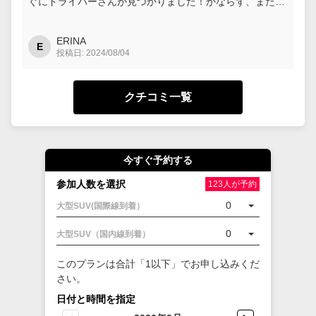
ぐにドライバーさんが見つかりました！かならず、また利
用します！
ERINA
E
投稿日: 2024/08/04
クチコミ一覧
今すぐ予約する
参加人数を選択
123人が予約
0
大型SUV(国際線到着）
0
大型SUV（国内線到着）
このプランは合計「1以下」でお申し込みくだ
さい。
日付と時間を指定