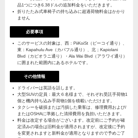
品1つにつき6.38ドルの追加料金をいただきます。
折りたたみ式車椅子の持ち込みに超過荷物料金はかかり
ません
必要事項
このサービスの対象は、西：PiiKoiSt（ピーコイ通り）、
東：Kapahulu Ave（カパフル通り）、北；Kapiolani
Blvd（カピオラニ通り）・Ala Wai Blvd（アラワイ通り）
に囲まれた範囲内にあるホテルです。
その他情報
ドライバーは英語を話します。
大型SUVの定員：最大６名様まで、それぞれ受託手荷物1
個と機内持ち込み手荷物1個を積載いただけます。
タクシーを破損または汚損した乗客は、修理費用および/
またはOSHAに準拠した清掃費用を負担いただきます。
料金は改定する場合がございます。改定前にご予約が確
定済みの場合は旧料金が適用されますが、改定後に予約
を変更されますと新料金が適用となりますので予めご了