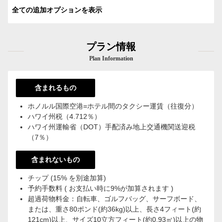
全ての追加オプションを表示
プラン情報
Plan Information
含まれるもの
ホノルル国際空港=ホテル間のタクシー運賃（往復分）
ハワイ州税（4.712％）
ハワイ州運輸省（DOT）手配済み地上交通機関送迎税
（7％）
含まれないもの
チップ (15% を別途加算)
予約手数料 ( お支払い時に9%が加算されます )
超過荷物料金：自転車、ゴルフバッグ、サーフボード、
または、重さ80ポンド(約36kg)以上、長さ4フィート(約
121cm)以上、サイズ10立方フィート(約0.93㎡)以上の物