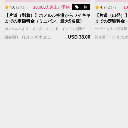
4.6
(
243
)
10,000人以上が予約
一覧
4.7
(
237
)
1
【片道（到着）】ホノルル空港からワイキキ
【片道（出発）
までの定額料金（ミニバン、最大5名様）
までの定額料金
ホノルルへようこそ！ダニエル・K・イノウエ国際空港（ホノルル空港・HNL）からワイキキのホテルや宿泊施設まで、チャーリーズタクシーの【空港定額料金】送迎サービスをご利用ください。 当社の広々としたミニバンは最大5名様まで乗車可能（スーツケースと手荷物はおひとり様1個まで）、快適な移動ができます。 また、定額料金は渋滞などの交通状況に関係なく、定額料金が適用されるため、追加チャージの心配もありません。 **** 重要 **** ・【空港定額料金】はWill Call(ウィルコール）方式です。ホノルル空港到着後、国際線FIT出口を出た後、ポータルサイトまたはお電話にてタクシーの配車をご依頼いただきます。チャーリーズタクシーは、お客様の配車依頼を受信後、速やかにタクシーを向かわせますが、混雑時などはお待ちいただく場合もございます。予めご了承の上でお申し込みください。 ・【空港定額料金】をご利用のお客様へのご案内 https://jp.charleystaxi.com/article/airportportal_jp ・少しでも早く空港からご移動されたいお客様は【プライオリティ予約】や【VIPフルサービスパッケージ】のご利用をおすすめします。 ・【定額料金】にチップ(18%)・予約手数料(9%)は含まれておらず、決済画面で加算されます。 ・需要が高いため、航空便と宿泊先が決まり次第、お早めにご予約ください。往復のご予約をお勧めします。 ご予約に関するご質問はお気軽にお問い合わせください。 jsd@charleystaxi.com
USD 38.00
開催曜日：日,月,火,水,木,金,土
開催曜日：日,月,火,水