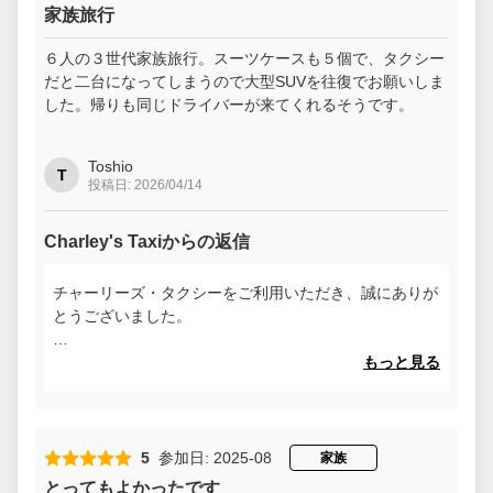
家族旅行
６人の３世代家族旅行。スーツケースも５個で、タクシー
だと二台になってしまうので大型SUVを往復でお願いしま
した。帰りも同じドライバーが来てくれるそうです。
Toshio
T
投稿日: 2026/04/14
Charley's Taxiからの返信
チャーリーズ・タクシーをご利用いただき、誠にありが
とうございました。
弊社のサービスにご満足いただけたとのお言葉を頂戴
もっと見る
し、社員一同、大変光栄に存じます。
今後とも変わらぬご愛顧を賜りますようお願い申し上げ
ますとともに、またのご利用を心よりお待ち申し上げて
5
参加日: 2025-08
家族
おります。
とってもよかったです