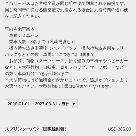
＊当サービスはお客様全員が同じ航空便で到着される前提です。
ハワイの空港送迎でタクシーをおすすめする3つの理由
同じ時間帯の異なる航空便で到着される場合は到着時間の遅い便
をご記入ください。
【ウエディング・家族旅行に最適】VIPタクシー送迎が安心・おすすめの理由＜ホノルル空港からホテル移動＞
車両＆乗車案内
会社案内
・車種：ミニバン
・乗車人数：8名まで（乳幼児含む）
言語
・機内持ち込み手荷物（ハンドバッグ、機内持ち込み用キャリー
バッグなど）の数：車両1台につき合計8個まで
日本語
・お預け手荷物（スーツケース、折り畳みの車椅子やベビーカー
など）＋大型荷物（自転車、ゴルフバッグ、サーフボードなど）
の数：車両1台につき合計8個まで。
＊大型荷物には超過料金がかかりますので、追加オプションより
お選びください。大型荷物の上限は2個までとなります。
スプリンターバン（国際線到着）
USD 385.00