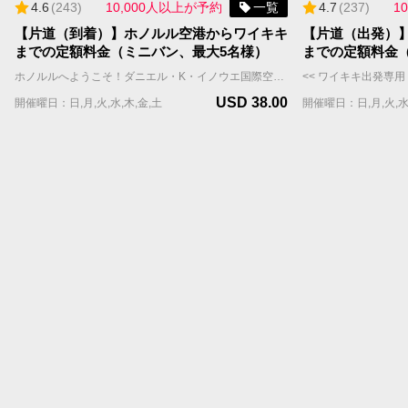
4.6
(
243
)
10,000人以上が予約
一覧
4.7
(
237
)
1
【片道（到着）】ホノルル空港からワイキキ
【片道（出発）
までの定額料金（ミニバン、最大5名様）
までの定額料金
ホノルルへようこそ！ダニエル・K・イノウエ国際空港（ホノルル空港・HNL）からワイキキのホテルや宿泊施設まで、チャーリーズタクシーの【空港定額料金】送迎サービスをご利用ください。 当社の広々としたミニバンは最大5名様まで乗車可能（スーツケースと手荷物はおひとり様1個まで）、快適な移動ができます。 また、定額料金は渋滞などの交通状況に関係なく、定額料金が適用されるため、追加チャージの心配もありません。 **** 重要 **** ・【空港定額料金】はWill Call(ウィルコール）方式です。ホノルル空港到着後、国際線FIT出口を出た後、ポータルサイトまたはお電話にてタクシーの配車をご依頼いただきます。チャーリーズタクシーは、お客様の配車依頼を受信後、速やかにタクシーを向かわせますが、混雑時などはお待ちいただく場合もございます。予めご了承の上でお申し込みください。 ・【空港定額料金】をご利用のお客様へのご案内 https://jp.charleystaxi.com/article/airportportal_jp ・少しでも早く空港からご移動されたいお客様は【プライオリティ予約】や【VIPフルサービスパッケージ】のご利用をおすすめします。 ・【定額料金】にチップ(18%)・予約手数料(9%)は含まれておらず、決済画面で加算されます。 ・需要が高いため、航空便と宿泊先が決まり次第、お早めにご予約ください。往復のご予約をお勧めします。 ご予約に関するご質問はお気軽にお問い合わせください。 jsd@charleystaxi.com
USD 38.00
開催曜日：日,月,火,水,木,金,土
開催曜日：日,月,火,水