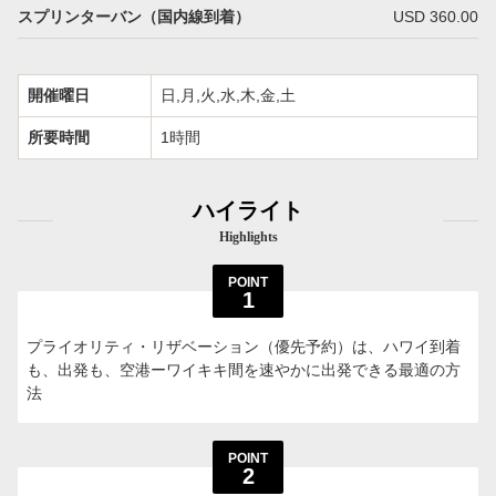
スプリンターバン（国内線到着）
USD 360.00
開催曜日
日,月,火,水,木,金,土
所要時間
1時間
ハイライト
Highlights
POINT
1
プライオリティ・リザベーション（優先予約）は、ハワイ到着
も、出発も、空港ーワイキキ間を速やかに出発できる最適の方
法
POINT
2