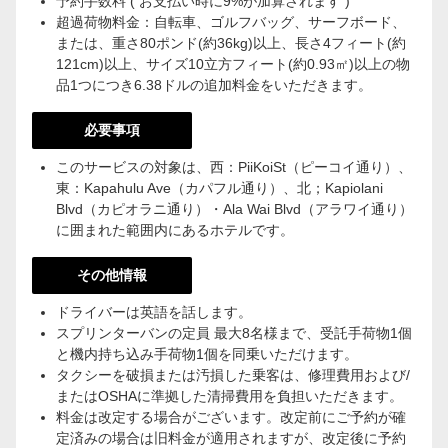
予約手数料 ( お支払い時に9%が加算されます )
超過荷物料金：自転車、ゴルフバッグ、サーフボード、
または、重さ80ポンド(約36kg)以上、長さ4フィート(約
121cm)以上、サイズ10立方フィート(約0.93㎡)以上の物
品1つにつき6.38ドルの追加料金をいただきます。
必要事項
このサービスの対象は、西：PiiKoiSt（ピーコイ通り）、
東：Kapahulu Ave（カパフル通り）、北；Kapiolani
Blvd（カピオラニ通り）・Ala Wai Blvd（アラワイ通り）
に囲まれた範囲内にあるホテルです。
その他情報
ドライバーは英語を話します。
スプリンターバンの定員 最大8名様まで、受託手荷物1個
と機内持ち込み手荷物1個を同乗いただけます。
タクシーを破損または汚損した乗客は、修理費用および/
またはOSHAに準拠した清掃費用を負担いただきます。
料金は改定する場合がございます。改定前にご予約が確
定済みの場合は旧料金が適用されますが、改定後に予約