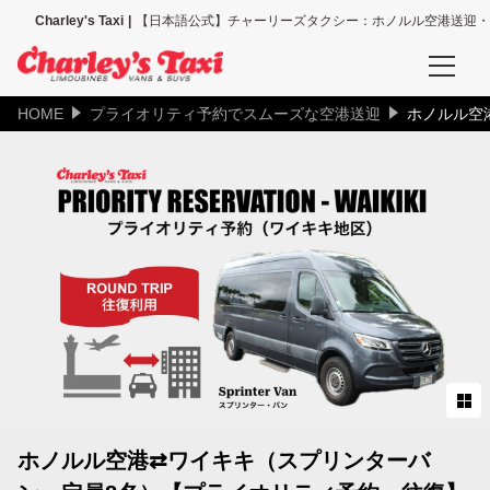
Charley's Taxi
【日本語公式】チャーリーズタクシー：ホノルル空港送迎・
HOME
プライオリティ予約でスムーズな空港送迎
ホノルル空
予約確認
空港送迎、その他送迎サービスの予約確認
タクシー配車の予約確認
空港送迎予約
ホノルル空港送迎（全て）
ホノルル空港＝ワイキキ地区
ホノルル空港＝コオリナ地区
ホノルル空港⇄ワイキキ（スプリンターバ
ホノルル空港＝カハラ地区