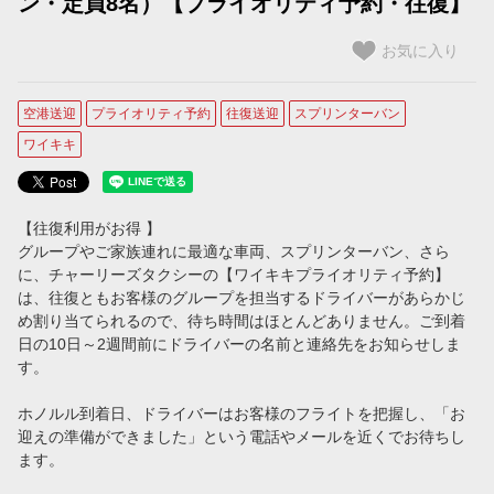
ン・定員8名）【プライオリティ予約・往復】
【コオリナ＋ワイキキ滞在用】プライオリティ予約（ミニバン）
お気に入り
【コオリナ＋ワイキキ滞在用】プライオリティ予約（SUV）
空港送迎
プライオリティ予約
往復送迎
スプリンターバン
プライベートチャーター
ワイキキ
プライベート・チャーター
タクシー予約
【往復利用がお得 】
グループやご家族連れに最適な車両、スプリンターバン、さら
タクシーを予約する
に、チャーリーズタクシーの【ワイキキプライオリティ予約】
は、往復ともお客様のグループを担当するドライバーがあらかじ
ご案内
め割り当てられるので、待ち時間はほとんどありません。ご到着
日の10日～2週間前にドライバーの名前と連絡先をお知らせしま
空港定額料金をご利用のお客様（ホノルル空港到着時のご案内）
す。
ホノルル空港でのWiFi使用方法
ホノルル到着日、ドライバーはお客様のフライトを把握し、「お
迎えの準備ができました」という電話やメールを近くでお待ちし
ホノルル空港のタクシー乗車場所のご案内
ます。