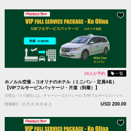
24人が予約
一覧
ホノルル空港→コオリナのホテル（ミニバン・定員4名）
【VIPフルサービスパッケージ・片道（到着）】
完璧なハワイ旅行には、チャーリーズタクシーの【VIPフルサービスパッケージ】がお勧めです。お客様を担当するドライバーは事前にアサインされ、到着日、担当ドライバーはお客様のお名前を表示したサインを持ってお出迎えし、待機しているタクシーまでご案内します。 国際線到着の場合；担当ドライバーはFIT出口（個人出口）を出たところで、お客様の名前を表示したサインを持ってお待ちしています。 国内線到着の場合；担当ドライバーはお客様の利用便の荷物ターンテーブルの辺りで、お客様の名前を表示したサインを持ってお待ちしています。 ＊当サービスはお客様全員が同じ航空便で到着される前提です。同じ時間帯の異なる航空便で到着される場合は到着時間の遅い便をご記入ください。 車両＆乗車案内 ・車種：ミニバン ・乗車人数：4名まで（乳幼児含む） ・機内持ち込み手荷物（ハンドバッグ、機内持ち込み用キャリーバッグなど）の数：車両1台につき合計4個まで ・お預け手荷物（スーツケース、折り畳みの車椅子やベビーカーなど）＋大型荷物（自転車、ゴルフバッグ、サーフボードなど）の数：車両1台につき合計4個まで。 ＊大型荷物には超過料金がかかりますので、追加オプションよりお選びください。大型荷物の上限は2個までとなります。
USD 200.00
開催曜日：日,月,火,水,木,金,土