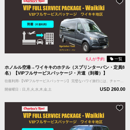
ハワイの空港送迎でタクシーをおすすめする3つの理由
【ウエディング・家族旅行に最適】VIPタクシー送迎が安心・おすすめの理由＜ホノルル空港からホテル移動＞
会社案内
言語
日本語
6人が予約
一覧
ホノルル空港→ワイキキのホテル（スプリンターバン・定員8
名）【VIPフルサービスパッケージ・片道（到着）】
往復利用-【VIPフルサービスパッケージ】 完璧なハワイ旅行には、チャーリーズタクシーの【VIPフルサービスパッケージ】がお勧めです。お客様を担当するドライバーは事前に割り振られており、到着日、担当ドライバーはお客様のお名前を表示したサインを持ってお出迎えし、待機しているタクシーまでご案内します。 国際線到着の場合；担当ドライバーはFIT出口（個人出口）を出たところで、お客様の名前を表示したサインを持ってお待ちしています。 国内線到着の場合；担当ドライバーはお客様の利用便の荷物ターンテーブルの辺りで、お客様の名前を表示したサインを持ってお待ちしています。 ホテルへの移動中に、お帰りの時間を記載したリマインダーカードをお渡しします。 車種と乗車定員 スプリンターバン； 最大8名とお荷物 ・当サービスはお客様全員が同じ航空便で到着される前提です。同じ時間帯の異なる航空便で到着される場合は到着時間の遅い便をご記入ください。
USD 260.00
開催曜日：日,月,火,水,木,金,土