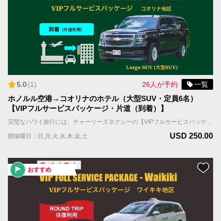
5.0
(
1
)
26人が予約
一覧
ホノルル空港→コオリナのホテル（大型SUV・定員6名）
【VIPフルサービスパッケージ・片道（到着）】
完璧なハワイ旅行には、チャーリーズタクシーの【VIPフルサービスパッケージ】がお勧めです。お客様を担当するドライバーは事前に割り振られており、到着日、担当ドライバーはお客様のお名前を表示したサインを持ってお出迎えし、待機しているタクシーまでご案内します。 国際線到着の場合；担当ドライバーはFIT出口（個人出口）を出たところで、お客様の名前を表示したサインを持ってお待ちしています。 国内線到着の場合；担当ドライバーはお客様の利用便の荷物ターンテーブルの辺りで、お客様の名前を表示したサインを持ってお待ちしています。 ＊当サービスはお客様全員が同じ航空便で到着される前提です。同じ時間帯の異なる航空便で到着される場合は到着時間の遅い便をご記入ください。 車両＆乗車案内 ・車種：ミニバン ・乗車人数：6名まで（乳幼児含む） ・機内持ち込み手荷物（ハンドバッグ、機内持ち込み用キャリーバッグなど）の数：車両1台につき合計6個まで ・お預け手荷物（スーツケース、折り畳みの車椅子やベビーカーなど）＋大型荷物（自転車、ゴルフバッグ、サーフボードなど）の数：車両1台につき合計6個まで。 ＊大型荷物には超過料金がかかりますので、追加オプションよりお選びください。大型荷物の上限は2個までとなります。
USD 250.00
開催曜日：日,月,火,水,木,金,土
おすすめ