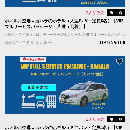
2人が予約
一覧
ホノルル空港→カハラのホテル（大型SUV・定員6名）【VIP
フルサービスパッケージ・片道（到着）】
完璧なハワイ旅行には、チャーリーズタクシーの【VIPフルサービスパッケージ】がお勧めです。お客様を担当するドライバーは事前に割り振られており、到着日、担当ドライバーはお客様のお名前を表示したサインを持ってお出迎えし、待機しているタクシーまでご案内します。 国際線到着の場合；担当ドライバーはFIT出口（個人出口）を出たところで、お客様の名前を表示したサインを持ってお待ちしています。 国内線到着の場合；担当ドライバーはお客様の利用便の荷物ターンテーブルの辺りで、お客様の名前を表示したサインを持ってお待ちしています。 ＊当サービスはお客様全員が同じ航空便で到着される前提です。同じ時間帯の異なる航空便で到着される場合は到着時間の遅い便をご記入ください。 車両＆乗車案内 ・車種：ミニバン ・乗車人数：6名まで（乳幼児含む） ・機内持ち込み手荷物（ハンドバッグ、機内持ち込み用キャリーバッグなど）の数：車両1台につき合計6個まで ・お預け手荷物（スーツケース、折り畳みの車椅子やベビーカーなど）＋大型荷物（自転車、ゴルフバッグ、サーフボードなど）の数：車両1台につき合計6個まで。 ＊大型荷物には超過料金がかかりますので、追加オプションよりお選びください。大型荷物の上限は2個までとなります。
USD 250.00
開催曜日：日,月,火,水,木,金,土
1人が予約
一覧
ホノルル空港→カハラのホテル（ミニバン・定員4名）【VIP