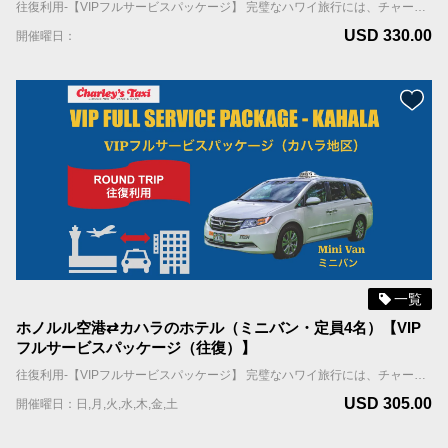
往復利用-【VIPフルサービスパッケージ】 完璧なハワイ旅行には、チャーリーズタクシーの【VIPフルサービスパッケージ】がお勧めです。お客様を担当するドライバーは往復ともに事前にアサインされ、到着日、担当ドライバーはお客様のお名前を表示したサインを持ってお出迎えし、待機しているタクシーまでご案内します。 国際線到着の場合；担当ドライバーはFIT出口（個人出口）を出たところで、お客様の名前を表示したサインを持ってお待ちしています。 国内線到着の場合；担当ドライバーはお客様の利用便の荷物ターンテーブルの辺りで、お客様の名前を表示したサインを持ってお待ちしています。 ホテルへの移動中に、お帰りの時間を記載したリマインダーカードをお渡しします。 ＊当サービスはお客様全員が同じ航空便で到着される前提です。同じ時間帯の異なる航空便で到着される場合は到着時間の遅い便をご記入ください。 車両＆乗車案内 ・車種：ミニバン ・乗車人数：6名まで（乳幼児含む） ・機内持ち込み手荷物（ハンドバッグ、機内持ち込み用キャリーバッグなど）の数：車両1台につき合計6個まで ・お預け手荷物（スーツケース、折り畳みの車椅子やベビーカーなど）＋大型荷物（自転車、ゴルフバッグ、サーフボードなど）の数：車両1台につき合計6個まで。 ＊大型荷物には超過料金がかかりますので、追加オプションよりお選びください。大型荷物の上限は2個までとなります。
USD 330.00
開催曜日：
一覧
ホノルル空港⇄カハラのホテル（ミニバン・定員4名）【VIP
フルサービスパッケージ（往復）】
往復利用-【VIPフルサービスパッケージ】 完璧なハワイ旅行には、チャーリーズタクシーの【VIPフルサービスパッケージ】がお勧めです。お客様を担当するドライバーは往復ともに事前に割り振られ、到着日、担当ドライバーはお客様のお名前を表示したサインを持ってお出迎えし、待機しているタクシーまでご案内します。 国際線到着の場合；担当ドライバーはFIT出口（個人出口）を出たところで、お客様の名前を表示したサインを持ってお待ちしています。 国内線到着の場合；担当ドライバーはお客様の利用便の荷物ターンテーブルの辺りで、お客様の名前を表示したサインを持ってお待ちしています。 ホテルへの移動中に、お帰りの時間を記載したリマインダーカードをお渡しします。 ＊当サービスはお客様全員が同じ航空便で到着される前提です。同じ時間帯の異なる航空便で到着される場合は到着時間の遅い便をご記入ください。 車両＆乗車案内 ・車種：ミニバン ・乗車人数：4名まで（乳幼児含む） ・機内持ち込み手荷物（ハンドバッグ、機内持ち込み用キャリーバッグなど）の数：車両1台につき合計4個まで ・お預け手荷物（スーツケース、折り畳みの車椅子やベビーカーなど）＋大型荷物（自転車、ゴルフバッグ、サーフボードなど）の数：車両1台につき合計4個まで。 ＊大型荷物には超過料金がかかりますので、追加オプションよりお選びください。大型荷物の上限は2個までとなります。
USD 305.00
開催曜日：日,月,火,水,木,金,土