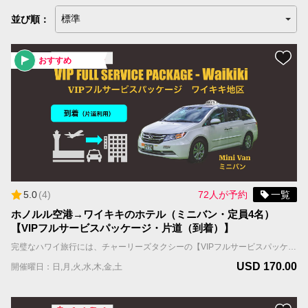
【コオリナ＋ワイキキ滞在用】プライオリティ予約（ミニバン）
並び順：
【コオリナ＋ワイキキ滞在用】プライオリティ予約（SUV）
おすすめ
プライベートチャーター
プライベート・チャーター
タクシー予約
タクシーを予約する
ご案内
5.0
(
4
)
72人が予約
一覧
ホノルル空港→ワイキキのホテル（ミニバン・定員4名）
空港定額料金をご利用のお客様（ホノルル空港到着時のご案内）
【VIPフルサービスパッケージ・片道（到着）】
完璧なハワイ旅行には、チャーリーズタクシーの【VIPフルサービスパッケージ】がお勧めです。お客様を担当するドライバーは事前にアサインされ、到着日、担当ドライバーはお客様のお名前を表示したサインを持ってお出迎えし、待機しているタクシーまでご案内します。 国際線到着の場合；担当ドライバーはFIT出口（個人出口）を出たところで、お客様の名前を表示したサインを持ってお待ちしています。 国内線到着の場合；担当ドライバーはお客様の利用便の荷物ターンテーブルの辺りで、お客様の名前を表示したサインを持ってお待ちしています。 ＊当サービスはお客様全員が同じ航空便で到着される前提です。同じ時間帯の異なる航空便で到着される場合は到着時間の遅い便をご記入ください。 車両＆乗車案内 ・車種：ミニバン ・乗車人数：4名まで（乳幼児含む） ・機内持ち込み手荷物（ハンドバッグ、機内持ち込み用キャリーバッグなど）の数：車両1台につき合計4個まで ・お預け手荷物（スーツケース、折り畳みの車椅子やベビーカーなど）＋大型荷物（自転車、ゴルフバッグ、サーフボードなど）の数：車両1台につき合計4個まで。 ＊大型荷物には超過料金がかかりますので、追加オプションよりお選びください。大型荷物の上限は2個までとなります。
ホノルル空港でのWiFi使用方法
USD 170.00
開催曜日：日,月,火,水,木,金,土
ホノルル空港のタクシー乗車場所のご案内