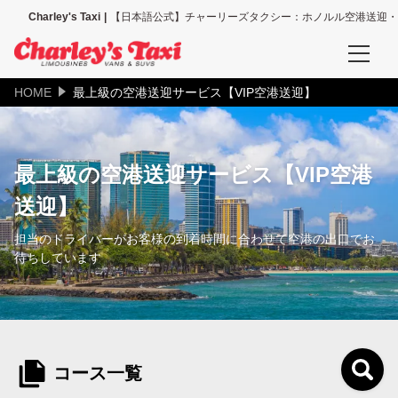
Charley's Taxi
【日本語公式】チャーリーズタクシー：ホノルル空港送迎・
HOME
最上級の空港送迎サービス【VIP空港送迎】
予約確認
空港送迎、その他送迎サービスの予約確認
最上級の空港送迎サービス【VIP空港
タクシー配車の予約確認
送迎】
空港送迎予約
担当のドライバーがお客様の到着時間に合わせて空港の出口でお
ホノルル空港送迎（全て）
待ちしています
ホノルル空港＝ワイキキ地区
ホノルル空港＝コオリナ地区
コース一覧
ホノルル空港＝カハラ地区