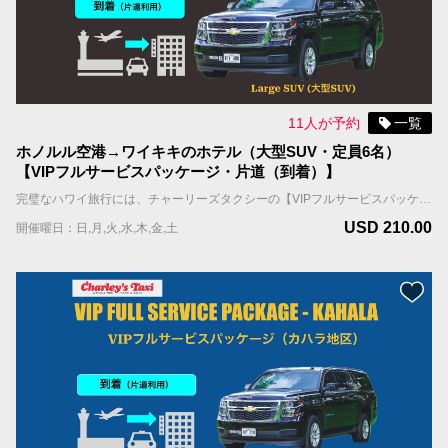
11人が予約
一覧
ホノルル空港→ワイキキのホテル（大型SUV・定員6名）
【VIPフルサービスパッケージ・片道（到着）】
完璧なハワイ旅行には、チャーリーズタクシーの【VIPフルサービスパッケージ】がお勧めです。お客様を担当するドライバーは事前に割り振られており、到着日、担当ドライバーはお客様のお名前を表示したサインを持ってお出迎えし、待機しているタクシーまでご案内します。 国際線到着の場合；担当ドライバーはFIT出口（個人出口）を出たところで、お客様の名前を表示したサインを持ってお待ちしています。 国内線到着の場合；担当ドライバーはお客様の利用便の荷物ターンテーブルの辺りで、お客様の名前を表示したサインを持ってお待ちしています。 ＊当サービスはお客様全員が同じ航空便で到着される前提です。同じ時間帯の異なる航空便で到着される場合は到着時間の遅い便をご記入ください。 車両＆乗車案内 ・車種：ミニバン ・乗車人数：6名まで（乳幼児含む） ・機内持ち込み手荷物（ハンドバッグ、機内持ち込み用キャリーバッグなど）の数：車両1台につき合計6個まで ・お預け手荷物（スーツケース、折り畳みの車椅子やベビーカーなど）＋大型荷物（自転車、ゴルフバッグ、サーフボードなど）の数：車両1台につき合計6個まで。 ＊大型荷物には超過料金がかかりますので、追加オプションよりお選びください。大型荷物の上限は2個までとなります。
USD 210.00
開催曜日：日,月,火,水,木,金,土