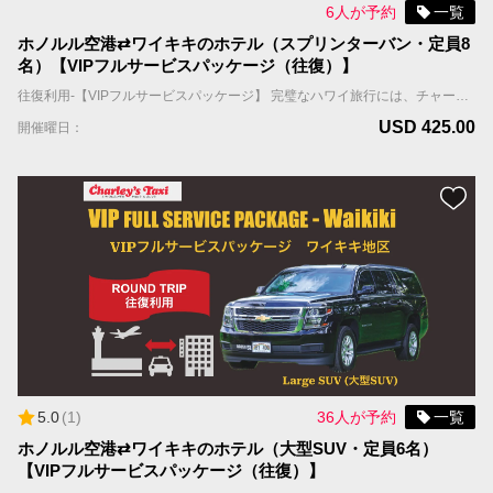
6人が予約
一覧
ホノルル空港⇄ワイキキのホテル（スプリンターバン・定員8
名）【VIPフルサービスパッケージ（往復）】
往復利用-【VIPフルサービスパッケージ】 完璧なハワイ旅行には、チャーリーズタクシーの【VIPフルサービスパッケージ】がお勧めです。お客様を担当するドライバーは往復ともに事前に割り振られ、到着日、担当ドライバーはお客様のお名前を表示したサインを持ってお出迎えし、待機しているタクシーまでご案内します。 国際線到着の場合；担当ドライバーはFIT出口（個人出口）を出たところで、お客様の名前を表示したサインを持ってお待ちしています。 国内線到着の場合；担当ドライバーはお客様の利用便の荷物ターンテーブルの辺りで、お客様の名前を表示したサインを持ってお待ちしています。 ホテルへの移動中に、お帰りの時間を記載したリマインダーカードをお渡しします。 ＊当サービスはお客様全員が同じ航空便で到着される前提です。同じ時間帯の異なる航空便で到着される場合は到着時間の遅い便をご記入ください。 車両＆乗車案内 ・車種：ミニバン ・乗車人数：8名まで（乳幼児含む） ・機内持ち込み手荷物（ハンドバッグ、機内持ち込み用キャリーバッグなど）の数：車両1台につき合計8個まで ・お預け手荷物（スーツケース、折り畳みの車椅子やベビーカーなど）＋大型荷物（自転車、ゴルフバッグ、サーフボードなど）の数：車両1台につき合計8個まで。 ＊大型荷物には超過料金がかかりますので、追加オプションよりお選びください。大型荷物の上限は2個までとなります。
USD 425.00
開催曜日：
5.0
(
1
)
36人が予約
一覧
ホノルル空港⇄ワイキキのホテル（大型SUV・定員6名）
【VIPフルサービスパッケージ（往復）】