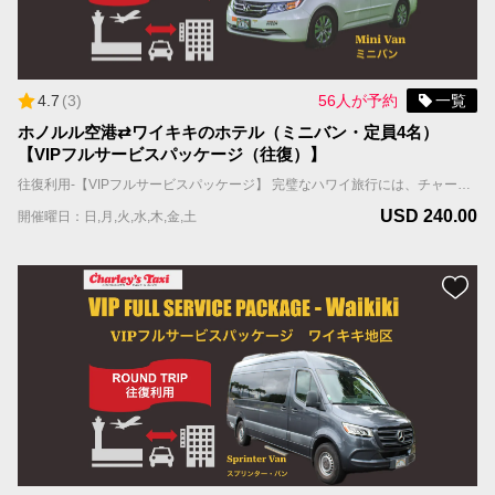
4.7
(
3
)
56人が予約
一覧
ホノルル空港⇄ワイキキのホテル（ミニバン・定員4名）
【VIPフルサービスパッケージ（往復）】
往復利用-【VIPフルサービスパッケージ】 完璧なハワイ旅行には、チャーリーズタクシーの【VIPフルサービスパッケージ】がお勧めです。お客様を担当するドライバーは往復とも事前にアサインされ、到着日は、担当ドライバーはお客様のお名前を表示したサインを持ってお出迎えし、待機しているタクシーまでご案内します。 国際線到着の場合；担当ドライバーはFIT出口（個人出口）を出たところで、お客様の名前を表示したサインを持ってお待ちしています。 国内線到着の場合；担当ドライバーはお客様の利用便の荷物ターンテーブルの辺りで、お客様の名前を表示したサインを持ってお待ちしています。 ホテルへの移動中に、お帰りの時間を記載したリマインダーカードをお渡しします。 ＊当サービスはお客様全員が同じ航空便で到着される前提です。同じ時間帯の異なる航空便で到着される場合は到着時間の遅い便をご記入ください。 車両＆乗車案内 ・車種：ミニバン ・乗車人数：4名まで（乳幼児含む） ・機内持ち込み手荷物（ハンドバッグ、機内持ち込み用キャリーバッグなど）の数：車両1台につき合計4個まで ・お預け手荷物（スーツケース、折り畳みの車椅子やベビーカーなど）＋大型荷物（自転車、ゴルフバッグ、サーフボードなど）の数：車両1台につき合計4個まで。 ＊大型荷物には超過料金がかかりますので、追加オプションよりお選びください。大型荷物の上限は2個までとなります。
USD 240.00
開催曜日：日,月,火,水,木,金,土