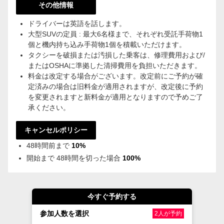
その他情報
ドライバーは英語を話します。
大型SUVの定員 : 最大6名様まで、それぞれ受託手荷物1
個と機内持ち込み手荷物1個を積載いただけます。
タクシーを破損または汚損した乗客は、修理費用および/
またはOSHAに準拠した清掃費用を負担いただきます。
料金は改定する場合がございます。改定前にご予約が確
定済みの場合は旧料金が適用されますが、改定後に予約
を変更されますと新料金が適用となりますので予めご了
承ください。
キャンセルポリシー
48時間前まで
10%
開始まで 48時間を切った場合
100%
今すぐ予約する
参加人数を選択
2人が予約