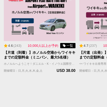
4.6
(
243
)
10,000人以上が予約
一覧
4.7
(
237
)
1
【片道（到着）】ホノルル空港からワイキキ
【片道（出発）
までの定額料金（ミニバン、最大5名様）
までの定額料金
ホノルルへようこそ！ダニエル・K・イノウエ国際空港（ホノルル空港・HNL）からワイキキのホテルや宿泊施設まで、チャーリーズタクシーの【空港定額料金】送迎サービスをご利用ください。 当社の広々としたミニバンは最大5名様まで乗車可能（スーツケースと手荷物はおひとり様1個まで）、快適な移動ができます。 また、定額料金は渋滞などの交通状況に関係なく、定額料金が適用されるため、追加チャージの心配もありません。 **** 重要 **** ・【空港定額料金】はWill Call(ウィルコール）方式です。ホノルル空港到着後、国際線FIT出口を出た後、ポータルサイトまたはお電話にてタクシーの配車をご依頼いただきます。チャーリーズタクシーは、お客様の配車依頼を受信後、速やかにタクシーを向かわせますが、混雑時などはお待ちいただく場合もございます。予めご了承の上でお申し込みください。 ・【空港定額料金】をご利用のお客様へのご案内 https://jp.charleystaxi.com/article/airportportal_jp ・少しでも早く空港からご移動されたいお客様は【プライオリティ予約】や【VIPフルサービスパッケージ】のご利用をおすすめします。 ・【定額料金】にチップ(18%)・予約手数料(9%)は含まれておらず、決済画面で加算されます。 ・需要が高いため、航空便と宿泊先が決まり次第、お早めにご予約ください。往復のご予約をお勧めします。 ご予約に関するご質問はお気軽にお問い合わせください。 jsd@charleystaxi.com
USD 38.00
開催曜日：日,月,火,水,木,金,土
開催曜日：日,月,火,水