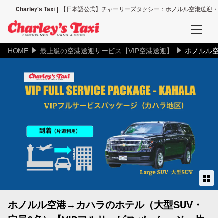
Charley's Taxi
【日本語公式】チャーリーズタクシー：ホノルル空港送迎・
HOME
最上級の空港送迎サービス【VIP空港送迎】
ホノルル空
予約確認
空港送迎、その他送迎サービスの予約確認
タクシー配車の予約確認
空港送迎予約
ホノルル空港送迎（全て）
ホノルル空港＝ワイキキ地区
ホノルル空港＝コオリナ地区
ホノルル空港→カハラのホテル（大型SUV・
ホノルル空港＝カハラ地区