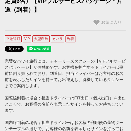
定員6名）【VIPフルサービスパッケージ・片
【コオリナ＋ワイキキ滞在用】プライオリティ予約（ミニバン）
道（到着）】
【コオリナ＋ワイキキ滞在用】プライオリティ予約（SUV）
お気に入り
プライベートチャーター
空港送迎
VIP
大型SUV
カハラ
到着
プライベート・チャーター
タクシー予約
完璧なハワイ旅行には、チャーリーズタクシーの【VIPフルサービ
スパッケージ】がお勧めです。お客様を担当するドライバーは事
タクシーを予約する
前に割り振られており、到着日、担当ドライバーはお客様のお名
前を表示したサインを持ってお出迎えし、待機しているタクシー
ご案内
までご案内します。
空港定額料金をご利用のお客様（ホノルル空港到着時のご案内）
国際線到着の場合；担当ドライバーはFIT出口（個人出口）を出た
ところで、お客様の名前を表示したサインを持ってお待ちしてい
ホノルル空港でのWiFi使用方法
ます。
ホノルル空港のタクシー乗車場所のご案内
国内線到着の場合；担当ドライバーはお客様の利用便の荷物ター
ンテーブルの辺りで、お客様の名前を表示したサインを持ってお