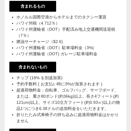
含まれるもの
ホノルル国際空港からホテルまでのタクシー運賃
ハワイ州税（4.712％）
ハワイ州運輸省（DOT）手配済み地上交通機関送迎税
（7％）
燃油サーチャージ（$2.6)
ハワイ州運輸省（DOT）駐車場料金（3%)
ハワイ州運輸省（DOT) ガレージ駐車場料金
含まれないもの
チップ (18% を別途加算)
予約手数料 ( お支払い時に9%が加算されます )
超過荷物料金：自転車、ゴルフバッグ、サーフボード、
または、重さ80ポンド(約36kg)以上、長さ4フィート(約
121cm)以上、サイズ10立方フィート(約0.93㎡)以上の物
品1つにつき6.38ドルの追加料金をいただきます。
折りたたみ式車椅子の持ち込みに超過荷物料金はかかり
ません