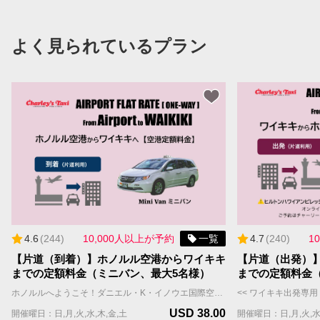
よく見られているプラン
4.6
(
244
)
10,000人以上が予約
一覧
4.7
(
240
)
1
【片道（到着）】ホノルル空港からワイキキ
【片道（出発）
までの定額料金（ミニバン、最大5名様）
までの定額料金
ホノルルへようこそ！ダニエル・K・イノウエ国際空港（ホノルル空港・HNL）からワイキキのホテルや宿泊施設まで、チャーリーズタクシーの【空港定額料金】送迎サービスをご利用ください。 当社の広々としたミニバンは最大5名様まで乗車可能（スーツケースと手荷物はおひとり様1個まで）、快適な移動ができます。 また、定額料金は渋滞などの交通状況に関係なく、定額料金が適用されるため、追加チャージの心配もありません。 **** 重要 **** ・【空港定額料金】はWill Call(ウィルコール）方式です。ホノルル空港到着後、国際線FIT出口を出た後、ポータルサイトまたはお電話にてタクシーの配車をご依頼いただきます。チャーリーズタクシーは、お客様の配車依頼を受信後、速やかにタクシーを向かわせますが、混雑時などはお待ちいただく場合もございます。予めご了承の上でお申し込みください。 ・【空港定額料金】をご利用のお客様へのご案内 https://jp.charleystaxi.com/article/airportportal_jp ・少しでも早く空港からご移動されたいお客様は【プライオリティ予約】や【VIPフルサービスパッケージ】のご利用をおすすめします。 ・【定額料金】にチップ(18%)・予約手数料(9%)は含まれておらず、決済画面で加算されます。 ・需要が高いため、航空便と宿泊先が決まり次第、お早めにご予約ください。往復のご予約をお勧めします。 ご予約に関するご質問はお気軽にお問い合わせください。 jsd@charleystaxi.com
USD 38.00
開催曜日：日,月,火,水,木,金,土
開催曜日：日,月,火,水