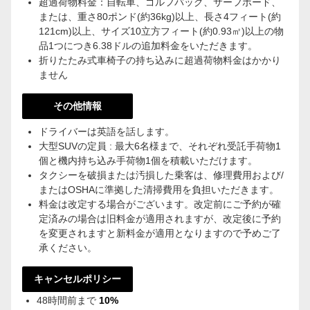
超過荷物料金：自転車、ゴルフバッグ、サーフボード、
または、重さ80ポンド(約36kg)以上、長さ4フィート(約
121cm)以上、サイズ10立方フィート(約0.93㎡)以上の物
品1つにつき6.38ドルの追加料金をいただきます。
折りたたみ式車椅子の持ち込みに超過荷物料金はかかり
ません
その他情報
ドライバーは英語を話します。
大型SUVの定員 : 最大6名様まで、それぞれ受託手荷物1
個と機内持ち込み手荷物1個を積載いただけます。
タクシーを破損または汚損した乗客は、修理費用および/
またはOSHAに準拠した清掃費用を負担いただきます。
料金は改定する場合がございます。改定前にご予約が確
定済みの場合は旧料金が適用されますが、改定後に予約
を変更されますと新料金が適用となりますので予めご了
承ください。
キャンセルポリシー
48時間前まで
10%