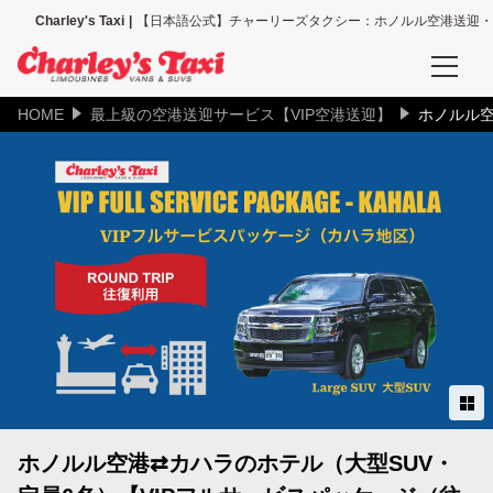
Charley's Taxi
【日本語公式】チャーリーズタクシー：ホノルル空港送迎・
HOME
最上級の空港送迎サービス【VIP空港送迎】
ホノルル空
予約確認
空港送迎、その他送迎サービスの予約確認
タクシー配車の予約確認
空港送迎予約
ホノルル空港送迎（全て）
ホノルル空港＝ワイキキ地区
ホノルル空港＝コオリナ地区
ホノルル空港⇄カハラのホテル（大型SUV・
ホノルル空港＝カハラ地区