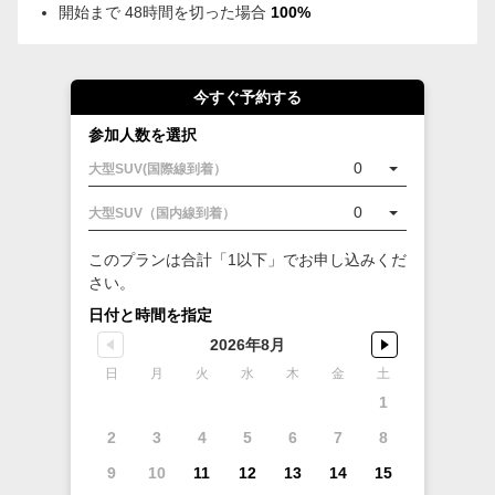
開始まで 48時間を切った場合
100%
今すぐ予約する
参加人数を選択
0
大型SUV(国際線到着）
0
大型SUV（国内線到着）
このプランは合計「1以下」でお申し込みくだ
さい。
日付と時間を指定
2026年8月
日
月
火
水
木
金
土
1
2
3
4
5
6
7
8
9
10
11
12
13
14
15