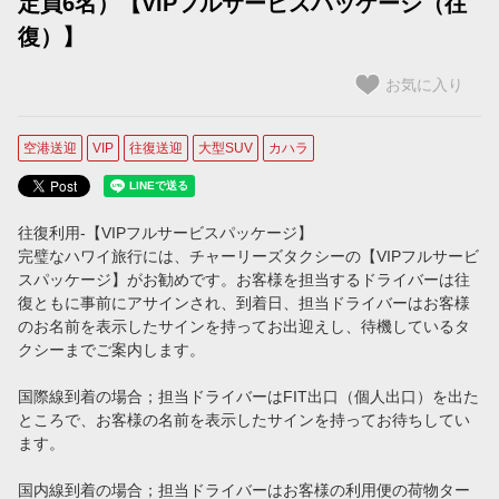
定員6名）【VIPフルサービスパッケージ（往
【コオリナ＋ワイキキ滞在用】プライオリティ予約（ミニバン）
復）】
【コオリナ＋ワイキキ滞在用】プライオリティ予約（SUV）
お気に入り
プライベートチャーター
空港送迎
VIP
往復送迎
大型SUV
カハラ
プライベート・チャーター
タクシー予約
往復利用-【VIPフルサービスパッケージ】
完璧なハワイ旅行には、チャーリーズタクシーの【VIPフルサービ
タクシーを予約する
スパッケージ】がお勧めです。お客様を担当するドライバーは往
復ともに事前にアサインされ、到着日、担当ドライバーはお客様
ご案内
のお名前を表示したサインを持ってお出迎えし、待機しているタ
クシーまでご案内します。
空港定額料金をご利用のお客様（ホノルル空港到着時のご案内）
国際線到着の場合；担当ドライバーはFIT出口（個人出口）を出た
ホノルル空港でのWiFi使用方法
ところで、お客様の名前を表示したサインを持ってお待ちしてい
ます。
ホノルル空港のタクシー乗車場所のご案内
国内線到着の場合；担当ドライバーはお客様の利用便の荷物ター