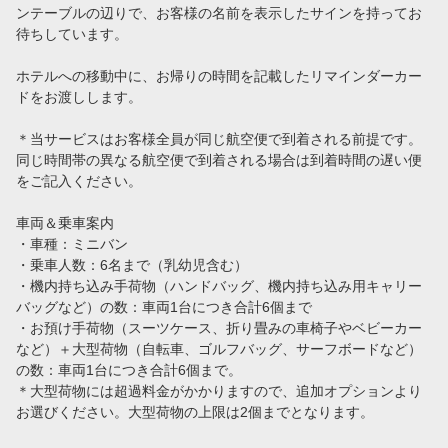
ンテーブルの辺りで、お客様の名前を表示したサインを持ってお
ハワイの空港送迎でタクシーをおすすめする3つの理由
待ちしています。
【ウエディング・家族旅行に最適】VIPタクシー送迎が安心・おすすめの理由＜ホノルル空港からホテル移動＞
ホテルへの移動中に、お帰りの時間を記載したリマインダーカー
ドをお渡しします。
会社案内
＊当サービスはお客様全員が同じ航空便で到着される前提です。
言語
同じ時間帯の異なる航空便で到着される場合は到着時間の遅い便
をご記入ください。
日本語
車両＆乗車案内
・車種：ミニバン
・乗車人数：6名まで（乳幼児含む）
・機内持ち込み手荷物（ハンドバッグ、機内持ち込み用キャリー
バッグなど）の数：車両1台につき合計6個まで
・お預け手荷物（スーツケース、折り畳みの車椅子やベビーカー
など）＋大型荷物（自転車、ゴルフバッグ、サーフボードなど）
の数：車両1台につき合計6個まで。
＊大型荷物には超過料金がかかりますので、追加オプションより
お選びください。大型荷物の上限は2個までとなります。